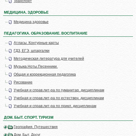
Транспорт
МЕДИЦИНА. ЗДОРОВЬЕ
Медицина,здоровье
ПЕДАГОГИКА. ОБРАЗОВАНИЕ. ВОСПИТАНИЕ
Атласы. Контурные карты
ГДЗ, ЕГЭ, шпаргалки
Методическая литература для учителей
Музыка.Ноты.Песенники.
Общая и коррекционная педагогика
Рисование
Учебная и справ.лит-ра по гуманитар. дисциплинам
Учебная и справ.лит-ра по естествен. дисциплинам
Учебная и справ.лит-ра по прикл. дисциплинам
ДОМ. БЫТ. СПОРТ. ТУРИЗМ
География. Путешествия
Дом. Быт. Досуг