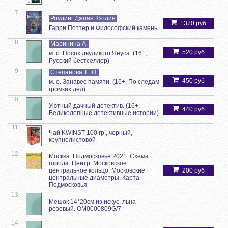
7
Роулинг Джоан Кэтлин
1370 руб
Гарри Поттер и Философский камень
8
Маринина А.
520 руб
м. о. Посох двуликого Януса. (16+,
Русский бестселлер)
9
Степанова Т. Ю.
450 руб
м. о. Занавес памяти. (16+, По следам
громких дел)
10
Уютный дачный детектив. (16+,
440 руб
Великолепные детективные истории)
11
Чай KWINST 100 гр., черный,
крупнолистовой
12
Москва. Подмосковье 2021. Схема
города. Центр. Московское
центральное кольцо. Московские
200 руб
центральные диаметры. Карта
Подмосковья
13
Мешок 14*20см из искус. льна
розовый. OM0000809G/7
14