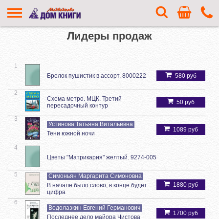
Лидеры продаж
1
Брелок пушистик в ассорт. 8000222
580 руб
2
Схема метро. МЦК. Третий
50 руб
пересадочный контур
3
Устинова Татьяна Витальевна
1089 руб
Тени южной ночи
4
Цветы "Матрикария" желтый. 9274-005
5
Симоньян Маргарита Симоновна
1880 руб
В начале было слово, в конце будет
цифра
6
Водолазкин Евгений Германович
1700 руб
Последнее дело майора Чистова