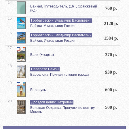
14
Байкал. Путеводитель. (16+, Оранжевый
760 р.
гид)
15
Горбатовский Владимир Васильевич
2120 р.
Байкал. Уникальная Россия
16
Горбатовский Владимир Васильевич
1584 р.
Байкал. Уникальная Россия
17
370 р.
Бали (+ карта)
18
Наварете Рамон
930 р.
Барселона. Полная история города
19
600 р.
Беларусь
20
Дроздов Денис Петрович
500 р.
Большая Ордынка. Прогулки по центру
Москвы