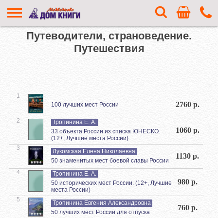
Путеводители, страноведение.
Путешествия
1
2760 р.
100 лучших мест России
2
Тропинина Е. А.
1060 р.
33 объекта России из списка ЮНЕСКО.
(12+, Лучшие места России)
3
Лукомская Елена Николаевна
1130 р.
50 знаменитых мест боевой славы России
4
Тропинина Е. А.
980 р.
50 исторических мест России. (12+, Лучшие
места России)
5
Тропинина Евгения Александровна
760 р.
50 лучших мест России для отпуска