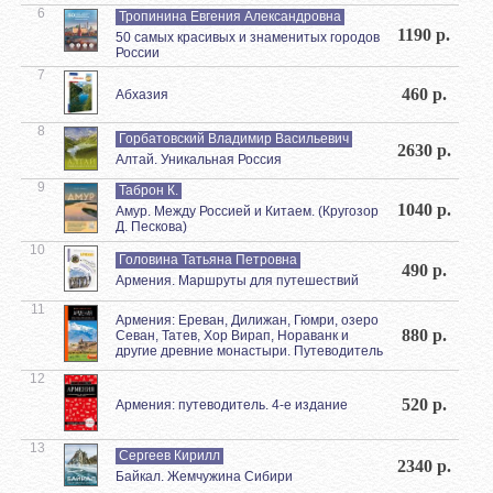
6
Тропинина Евгения Александровна
1190 р.
50 самых красивых и знаменитых городов
России
7
460 р.
Абхазия
8
Горбатовский Владимир Васильевич
2630 р.
Алтай. Уникальная Россия
9
Таброн К.
1040 р.
Амур. Между Россией и Китаем. (Кругозор
Д. Пескова)
10
Головина Татьяна Петровна
490 р.
Армения. Маршруты для путешествий
11
Армения: Ереван, Дилижан, Гюмри, озеро
880 р.
Севан, Татев, Хор Вирап, Нораванк и
другие древние монастыри. Путеводитель
12
520 р.
Армения: путеводитель. 4-е издание
13
Сергеев Кирилл
2340 р.
Байкал. Жемчужина Сибири