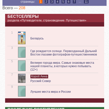
страницы:
1
2
3
4
5
6
7
...
11
Всего —
208
БЕСТСЕЛЛЕРЫ
раздела «Путеводители, страноведение. Путешествия»
1
Беларусь
3
Где рождается солнце. Первозданный Дальний
Восток глазами фотографов-путешественников
5
Великие города мира. Самые знаковые места
нашей планеты, в которых нужно побывать.
(12+)
7
Короб Анна
Русский Север
9
Лучшие места мира и России