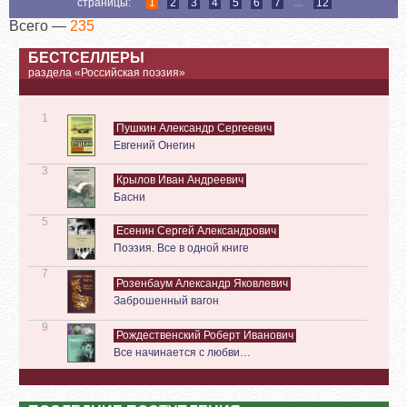
страницы:
1
2
3
4
5
6
7
...
12
Всего —
235
БЕСТСЕЛЛЕРЫ
раздела «Российская поэзия»
1
Пушкин Александр Сергеевич
Евгений Онегин
3
Крылов Иван Андреевич
Басни
5
Есенин Сергей Александрович
Поэзия. Все в одной книге
7
Розенбаум Александр Яковлевич
Заброшенный вагон
9
Рождественский Роберт Иванович
Все начинается с любви…