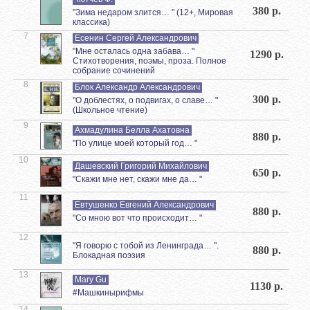
380 р.
"Зима недаром злится… " (12+, Мировая
классика)
7
Есенин Сергей Александрович
"Мне осталась одна забава… "
1290 р.
Стихотворения, поэмы, проза. Полное
собрание сочинений
8
Блок Александр Александрович
300 р.
"О доблестях, о подвигах, о славе… "
(Школьное чтение)
9
Ахмадулина Белла Ахатовна
880 р.
"По улице моей который год… "
10
Дашевский Григорий Михайлович
650 р.
"Скажи мне нет, скажи мне да… "
11
Евтушенко Евгений Александрович
880 р.
"Со мною вот что происходит… "
12
"Я говорю с тобой из Ленинграда… ".
880 р.
Блокадная поэзия
13
Mary Gu
1130 р.
#Машкинырифмы
14