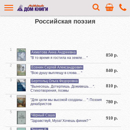
Российская поэзия
1
Ахматова Анна Андреевна
850 р.
"В то время я гостила на земле… "
2
Есенин Сергей Александрович
840 р.
"Всю душу выплещу в слова… "
3
Берггольц Ольга Федоровна
810 р.
"Вынесешь. Дотерпишь. Доживешь… ".
Стихотворения, поэмы
4
"Для цели мы высокой созданы… ": Поэзия
780 р.
декабристов
5
Чёрный Саша
910 р.
"Здравствуй, Муза! Хочешь финик? "
6
Тютчев Ф.