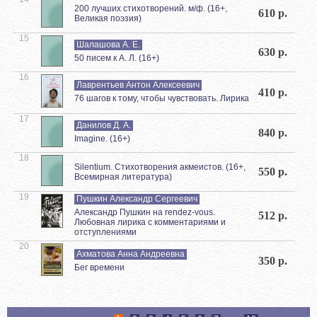
200 лучших стихотворений. м/ф. (16+,
610 р.
Великая поэзия)
15
Шалашова А. Е.
630 р.
50 писем к А. Л. (16+)
16
Лаврентьев Антон Алексеевич
410 р.
76 шагов к тому, чтобы чувствовать. Лирика
17
Данилов Д. А.
840 р.
Imagine. (16+)
18
Silentium. Стихотворения акмеистов. (16+,
550 р.
Всемирная литература)
19
Пушкин Александр Сергеевич
Александр Пушкин на rendez-vous.
512 р.
Любовная лирика с комментариями и
отступлениями
20
Ахматова Анна Андреевна
350 р.
Бег времени