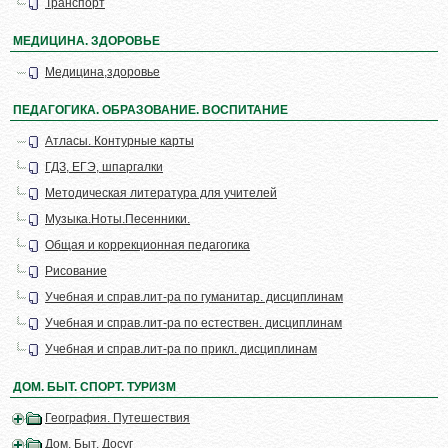
Транспорт
МЕДИЦИНА. ЗДОРОВЬЕ
Медицина,здоровье
ПЕДАГОГИКА. ОБРАЗОВАНИЕ. ВОСПИТАНИЕ
Атласы. Контурные карты
ГДЗ, ЕГЭ, шпаргалки
Методическая литература для учителей
Музыка.Ноты.Песенники.
Общая и коррекционная педагогика
Рисование
Учебная и справ.лит-ра по гуманитар. дисциплинам
Учебная и справ.лит-ра по естествен. дисциплинам
Учебная и справ.лит-ра по прикл. дисциплинам
ДОМ. БЫТ. СПОРТ. ТУРИЗМ
География. Путешествия
Дом. Быт. Досуг