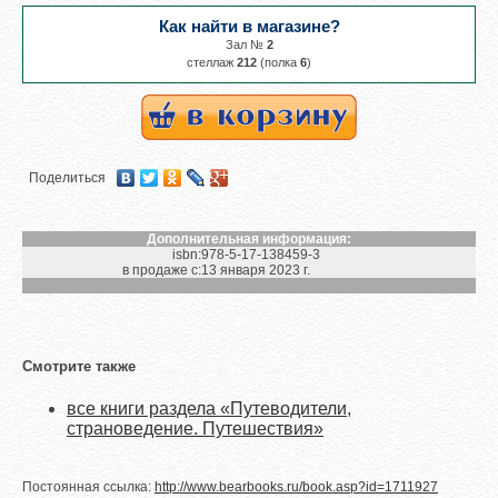
Как найти в магазине?
Зал №
2
cтеллаж
212
(полка
6
)
Поделиться
Дополнительная информация:
isbn:
978-5-17-138459-3
в продаже с:
13 января 2023 г.
Смотрите также
все книги раздела «Путеводители,
страноведение. Путешествия»
Постоянная ссылка:
http://www.bearbooks.ru/book.asp?id=1711927