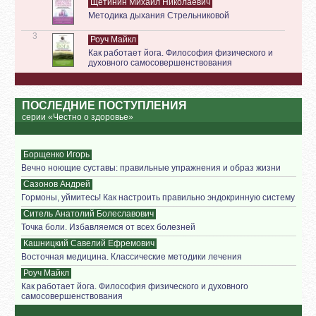
Щетинин Михаил Николаевич
Методика дыхания Стрельниковой
3
Роуч Майкл
Как работает йога. Философия физического и
духовного самосовершенствования
ПОСЛЕДНИЕ ПОСТУПЛЕНИЯ
серии «Честно о здоровье»
Борщенко Игорь
Вечно ноющие суставы: правильные упражнения и образ жизни
Сазонов Андрей
Гормоны, уймитесь! Как настроить правильно эндокринную систему
Ситель Анатолий Болеславович
Точка боли. Избавляемся от всех болезней
Кашницкий Савелий Ефремович
Восточная медицина. Классические методики лечения
Роуч Майкл
Как работает йога. Философия физического и духовного
самосовершенствования