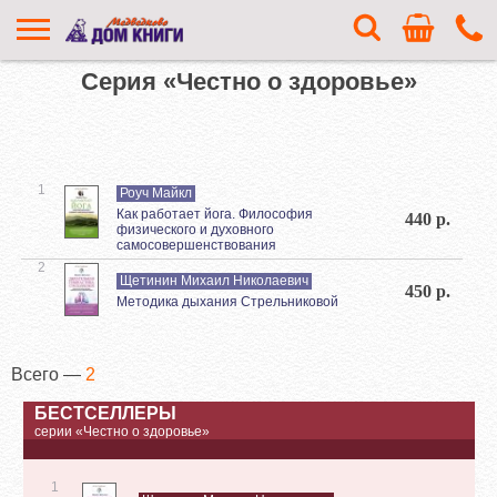
Серия «Честно о здоровье»
1
Роуч Майкл
Как работает йога. Философия
440 р.
физического и духовного
самосовершенствования
2
Щетинин Михаил Николаевич
450 р.
Методика дыхания Стрельниковой
Всего —
2
БЕСТСЕЛЛЕРЫ
серии «Честно о здоровье»
1