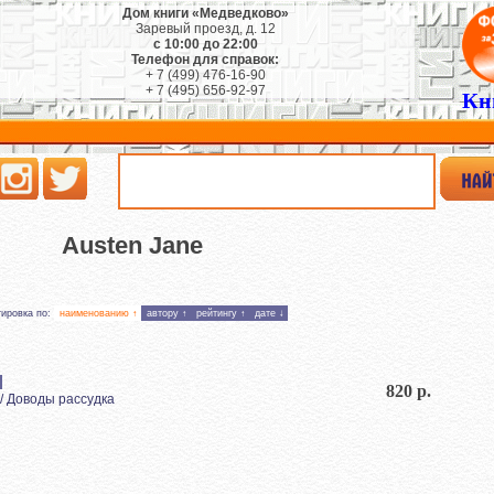
Дом книги «Медведково»
Заревый проезд, д. 12
с 10:00 до 22:00
Телефон для справок:
+ 7 (499) 476-16-90
+ 7 (495) 656-92-97
Кн
Austen Jane
тировка по:
наименованию ↑
автору ↑
рейтингу ↑
дате ↓
820 р.
 / Доводы рассудка