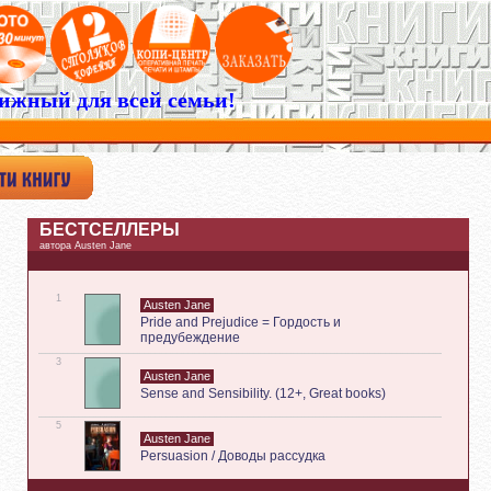
ижный для всей семьи!
БЕСТСЕЛЛЕРЫ
автора Austen Jane
1
Austen Jane
Pride and Prejudice = Гордость и
предубеждение
3
Austen Jane
Sense and Sensibility. (12+, Great books)
5
Austen Jane
Persuasion / Доводы рассудка