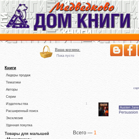
Ваша корзина:
Пока пусто
Книги
Лидеры продаж
Тематики
сор
Авторы
Серии
Издательства
1
Austen Jane
Расширенный поиск
Persuasion
Эксклюзив
Удачная покупка
Всего —
1
Товары для малышей