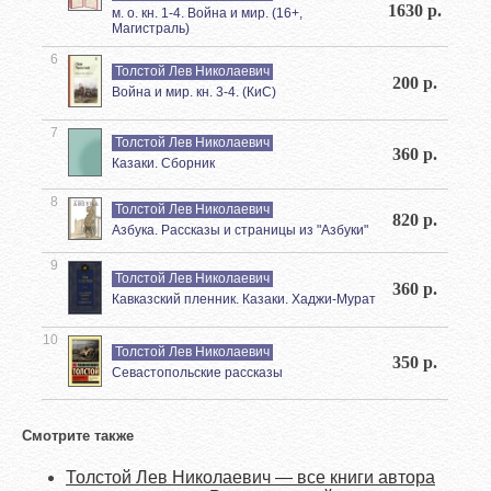
1630 р.
м. о. кн. 1-4. Война и мир. (16+,
Магистраль)
6
Толстой Лев Николаевич
200 р.
Война и мир. кн. 3-4. (КиС)
7
Толстой Лев Николаевич
360 р.
Казаки. Сборник
8
Толстой Лев Николаевич
820 р.
Азбука. Рассказы и страницы из "Азбуки"
9
Толстой Лев Николаевич
360 р.
Кавказский пленник. Казаки. Хаджи-Мурат
10
Толстой Лев Николаевич
350 р.
Севастопольские рассказы
Смотрите также
Толстой Лев Николаевич — все книги автора