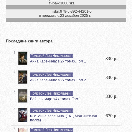
тираж:
3000 экз.
isbn:
978-5-392-44201-0
в продаже с:
23 декабря 2025 г.
Последние книги автора
1
Толстой Лев Николаевич
330 р.
Анна Каренина: в 2х томах. Том 1
2
Толстой Лев Николаевич
330 р.
Анна Каренина: в 2х томах. Том 2
3
Толстой Лев Николаевич
330 р.
Война и мир: в 4х томах. Том 1
4
Толстой Лев Николаевич
670 р.
м. о. Анна Каренина. (16+, Моя книжная
полка)
5
Толстой Лев Николаевич