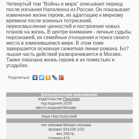
Четвертый том "Войны и мира" описывает период
после изгнания Наполеона из России. Он показывает
изменение жизни героев, их адаптацию к мирному
времени после военных потрясений,
переосмысление ценностей и построение новых
планов на жизнь. В центре внимания - личные судьбы
персонажей, их семейные отношения и поиск своего
места в изменившемся мире. В этом томе
завершается основная сюжетная линия романа. Бо?
льшая часть действий разворачивается в Москве.
Также показана жизнь героев в их поместьях и
усадьбах.
Поделиться
Дополнительная информация:
издательство:
Проспект
год издания:
2026
место издания:
Москва
язык текста:
русский
тип обложки:
Мягкая обложка
формат:
84х108 1/32
вес:
260 гр.
страниц:
416