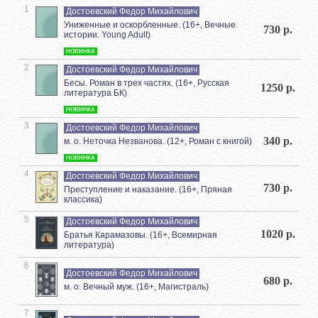
1
Достоевский Федор Михайлович
Униженные и оскорбленные. (16+, Вечные
730 р.
истории. Young Adult)
НОВИНКА
2
Достоевский Федор Михайлович
Бесы. Роман в трех частях. (16+, Русская
1250 р.
литература БК)
НОВИНКА
3
Достоевский Федор Михайлович
340 р.
м. о. Неточка Незванова. (12+, Роман с книгой)
НОВИНКА
4
Достоевский Федор Михайлович
730 р.
Преступление и наказание. (16+, Пряная
классика)
5
Достоевский Федор Михайлович
1020 р.
Братья Карамазовы. (16+, Всемирная
литература)
6
Достоевский Федор Михайлович
680 р.
м. о. Вечный муж. (16+, Магистраль)
7