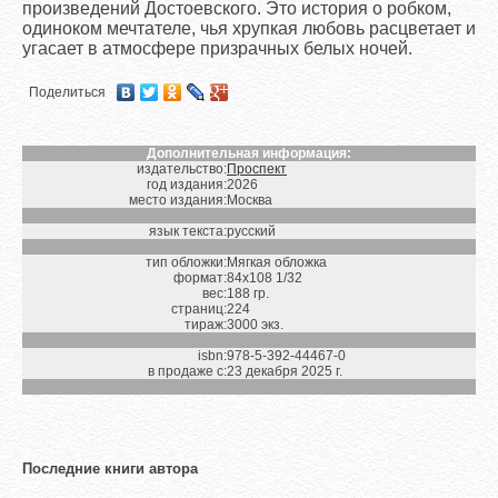
произведений Достоевского. Это история о робком,
одиноком мечтателе, чья хрупкая любовь расцветает и
угасает в атмосфере призрачных белых ночей.
Поделиться
Дополнительная информация:
издательство:
Проспект
год издания:
2026
место издания:
Москва
язык текста:
русский
тип обложки:
Мягкая обложка
формат:
84х108 1/32
вес:
188 гр.
страниц:
224
тираж:
3000 экз.
isbn:
978-5-392-44467-0
в продаже с:
23 декабря 2025 г.
Последние книги автора