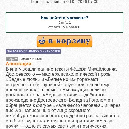
Есть в наличии на
08.08.2026 07:00
Как найти в магазине?
Зал №
1
cтеллаж
159
(полка
4
)
Достоевский Федор Михайлович
Серия:
Роман с книгой
Аннотация:
В книгу вошли ранние тексты Фёдора Михайловича
Достоевского — мастера психологической прозы.
«Бедные люди» и «Белые ночи» поражают
искренностью и глубиной сочувствия к человеку,
предвосхищая главные темы будущих великих
романов автора. «Бедные люди» — дебютное
произведение Достоевского. Вслед за Гоголем он
обращается к фигуре «маленького человека» и через
письма, написанные от лица скромного
петербургского чиновника, подробно рассказывает о
его быте, чувствах и жизненной трагедии. «Белые
ночи» — одно из самых светлых и поэтических