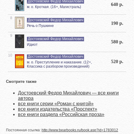
Достоевский Федор Михайлович
640 р.
м. о. Кроткая. (16+, Магистраль)
8
Достоевский Федор Михайлович
190 р.
Речь о Пушкине
9
Достоевский Федор Михайлович
580 р.
Идиот
10
Достоевский Федор Михайлович
520 р.
м. о. Преступление и наказание. (12+,
Классика с разбором произведений)
Смотрите также
Достоевский Федор Михайлович — все книги
автора
все книги серии «Роман с книгой»
все книги издательства «Проспект»
все книги раздела «Российская проза»
Постоянная ссылка:
http://www.bearbooks.ru/book.asp?id=1783012