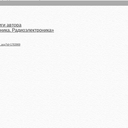
иги автора
хника. Радиоэлектроника»
k.asp?id=1763969