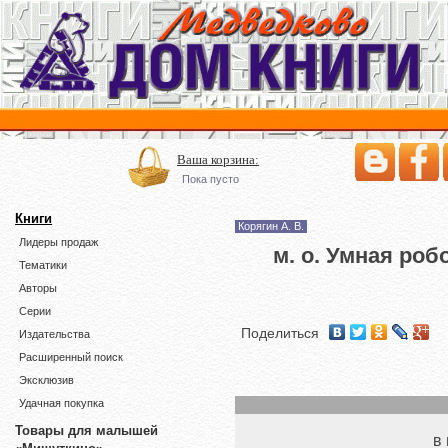
Ваша корзина:
Пока пусто
Книги
Корягин А. В.
Лидеры продаж
м. о. Умная ро
Тематики
Авторы
Серии
Поделиться
Издательства
Расширенный поиск
Эксклюзив
Удачная покупка
Товары для малышей
в