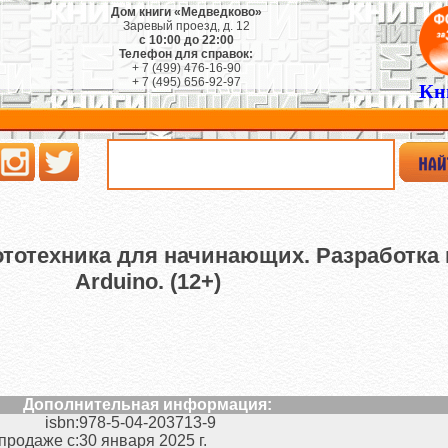
Дом книги «Медведково»
Заревый проезд, д. 12
с 10:00 до 22:00
Телефон для справок:
+ 7 (499) 476-16-90
+ 7 (495) 656-92-97
Кн
бототехника для начинающих. Разработка 
Arduino. (12+)
Дополнительная информация:
isbn:
978-5-04-203713-9
 продаже с:
30 января 2025 г.