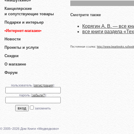
«Мишуткино»
Канцелярские
и сопутствующие товары
Смотрите также
Подарки и интерьер
Корягин А. В. — все кн
•Интернет-магазин•
все книги раздела «Те
Новости
Постоянная ссылка:
http://www.bearbooks.ru/boo
Проекты и услуги
Скидки
О магазине
Форум
пользователь (
регистрация
):
пароль (
забыли?
):
запомнить
© 2005–2026 Дом Книги «Медведково»