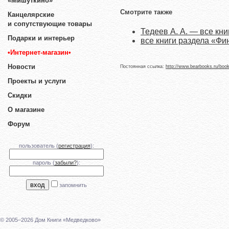
«Мишуткино»
Смотрите также
Канцелярские
и сопутствующие товары
Тедеев А. А. — все кни
Подарки и интерьер
все книги раздела «Фи
•Интернет-магазин•
Новости
Постоянная ссылка:
http://www.bearbooks.ru/boo
Проекты и услуги
Скидки
О магазине
Форум
пользователь (
регистрация
):
пароль (
забыли?
):
запомнить
© 2005–2026 Дом Книги «Медведково»