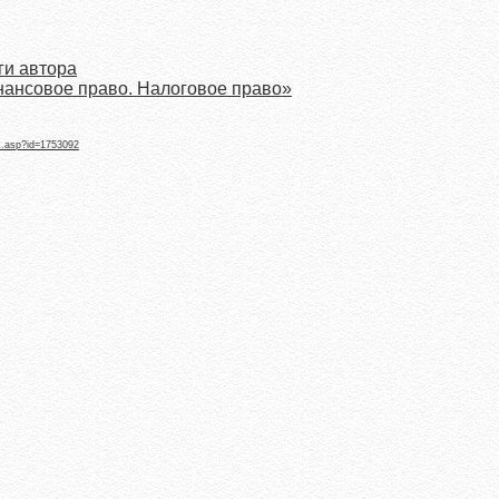
ги автора
нансовое право. Налоговое право»
k.asp?id=1753092