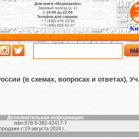
Дом книги «Медведково»
Заревый проезд, д. 12
с 10:00 до 22:00
Телефон для справок:
+ 7 (499) 476-16-90
+ 7 (495) 656-92-97
Кн
ссии (в схемах, вопросах и ответах). Уч.
Дополнительная информация:
isbn:
978-5-392-42417-7
 продаже с:
19 августа 2024 г.