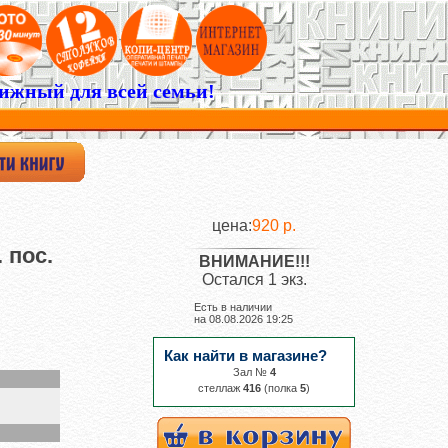
ижный для всей семьи!
цена:
920 р.
 пос.
ВНИМАНИЕ!!!
Остался 1 экз.
Есть в наличии
на
08.08.2026 19:25
Как найти в магазине?
Зал №
4
cтеллаж
416
(полка
5
)