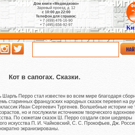
Дом книги «Медведково»
Заревый проезд, д. 12
с 10:00 до 22:00
Телефон для справок:
+ 7 (499) 476-16-90
+ 7 (495) 656-92-97
Кн
Кот в сапогах. Сказки.
ь Шарль Перро стал известен во всем мире благодаря сбор
емь старинных французских народных сказок перевел на ру
классик Иван Сергеевич Тургенев. Волшебные истории не 
озрастов, но и послужили источником творческого вдохнов
ства. По сюжетам сказок Ш. Перро создали свои шедевры
го искусства П. И. Чайковский, С. С. Прокофьев, Дж. Росси
нократно экранизированы.