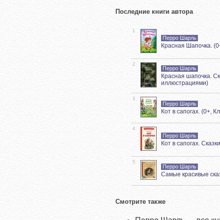
Последние книги автора
1
Перро Шарль
Красная Шапочка. (0
2
Перро Шарль
Красная шапочка. Ска
иллюстрациями)
3
Перро Шарль
Кот в сапогах. (0+, 
4
Перро Шарль
Кот в сапогах. Сказк
5
Перро Шарль
Самые красивые ска
Смотрите также