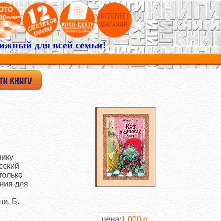
ижный для всей семьи!
нику
сский
только
ения для
ни, Б.
цена:
1 000 р.