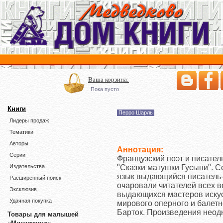
Ваша корзина:
Пока пусто
Книги
Перро Шарль
Лидеры продаж
Тематики
Авторы
Аннотация:
Серии
Французский поэт и писател
"Сказки матушки Гусыни". С
Издательства
язык выдающийся писатель-
Расширенный поиск
очаровали читателей всех в
Эксклюзив
выдающихся мастеров искус
Удачная покупка
мирового оперного и балетно
Барток. Произведения неод
Товары для малышей