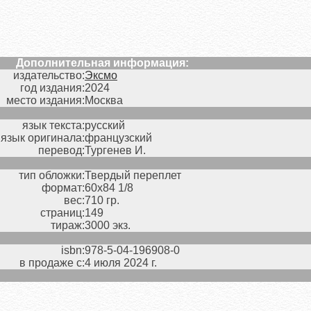
Дополнительная информация:
издательство:
Эксмо
год издания:
2024
место издания:
Москва
язык текста:
русский
язык оригинала:
французский
перевод:
Тургенев И.
тип обложки:
Твердый переплет
формат:
60х84 1/8
вес:
710 гр.
страниц:
149
тираж:
3000 экз.
isbn:
978-5-04-196908-0
в продаже с:
4 июля 2024 г.