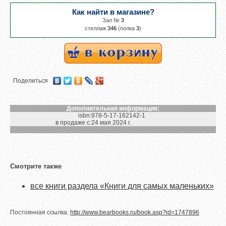
Как найти в магазине?
Зал №
3
cтеллаж
346
(полка
3
)
Поделиться
Дополнительная информация:
isbn:
978-5-17-162142-1
в продаже с:
24 мая 2024 г.
Смотрите также
все книги раздела «Книги для самых маленьких»
Постоянная ссылка:
http://www.bearbooks.ru/book.asp?id=1747896