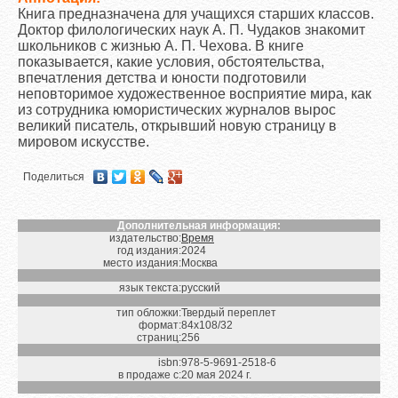
Книга предназначена для учащихся старших классов.
Доктор филологических наук А. П. Чудаков знакомит
школьников с жизнью А. П. Чехова. В книге
показывается, какие условия, обстоятельства,
впечатления детства и юности подготовили
неповторимое художественное восприятие мира, как
из сотрудника юмористических журналов вырос
великий писатель, открывший новую страницу в
мировом искусстве.
Поделиться
Дополнительная информация:
издательство:
Время
год издания:
2024
место издания:
Москва
язык текста:
русский
тип обложки:
Твердый переплет
формат:
84х108/32
страниц:
256
isbn:
978-5-9691-2518-6
в продаже с:
20 мая 2024 г.