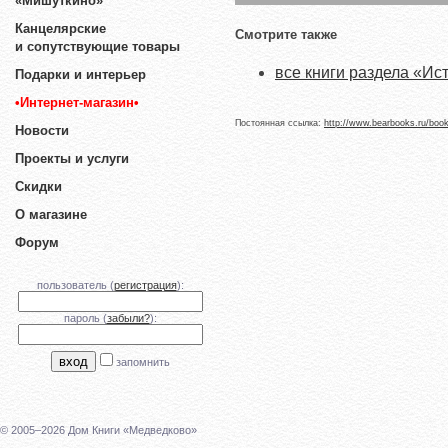
«Мишуткино»
Канцелярские
Смотрите также
и сопутствующие товары
все книги раздела «Ис
Подарки и интерьер
•Интернет-магазин•
Постоянная ссылка:
http://www.bearbooks.ru/boo
Новости
Проекты и услуги
Скидки
О магазине
Форум
пользователь (
регистрация
):
пароль (
забыли?
):
запомнить
© 2005–2026 Дом Книги «Медведково»