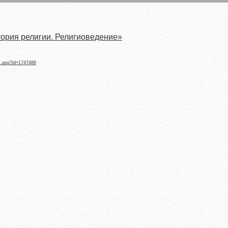
тория религии. Религиоведение»
k.asp?id=1747486