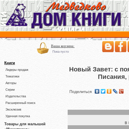
Ваша корзина:
Пока пусто
Книги
Новый Завет: с п
Лидеры продаж
Писания,
Тематики
Авторы
Серии
Поделиться
Издательства
Расширенный поиск
Эксклюзив
Удачная покупка
в
Товары для малышей