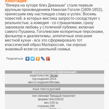
Аннотация:
"Вечера на хуторе близ Диканьки" стали первым
крупным произведением Николая Гоголя (1809-1852),
принесшим ему настоящую славу и успех. Восемь
повестей, в которых мистика запросто соседствует с
реальностью, а комедия - со страшилками, сразу
завоевали любовь у столичной публики, включая
самого Пушкина. Гоголевские колоритные персонажи,
фольклор и диалектизмы, аппетитные описания
местной кухни - все это сформировало тот
классический образ Малороссии, так хорошо
знакомый всем со школьной скамьи.
Поделиться
Дополнительная информация:
издательство:
Эксмо
год издания:
2024
место издания:
Москва
язык текста:
русский
тип обложки:
Твердый переплет
формат:
84х108/32
вес:
235 гр.
страниц:
285