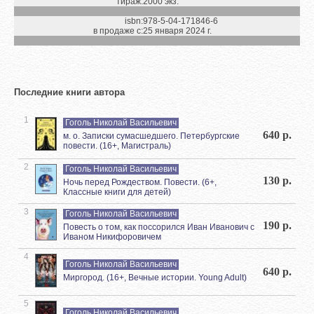
тираж:
2000 экз.
isbn:
978-5-04-171846-6
в продаже с:
25 января 2024 г.
Последние книги автора
1
Гоголь Николай Васильевич
640 р.
м. о. Записки сумасшедшего. Петербургские
повести. (16+, Магистраль)
2
Гоголь Николай Васильевич
130 р.
Ночь перед Рождеством. Повести. (6+,
Классные книги для детей)
3
Гоголь Николай Васильевич
190 р.
Повесть о том, как поссорился Иван Иванович с
Иваном Никифоровичем
4
Гоголь Николай Васильевич
640 р.
Миргород. (16+, Вечные истории. Young Adult)
5
Гоголь Николай Васильевич