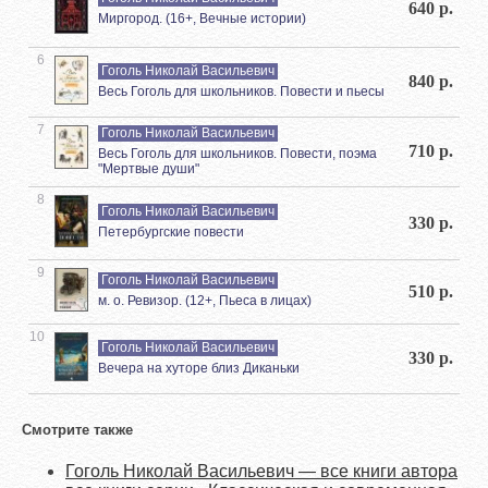
640 р.
Миргород. (16+, Вечные истории)
6
Гоголь Николай Васильевич
840 р.
Весь Гоголь для школьников. Повести и пьесы
7
Гоголь Николай Васильевич
710 р.
Весь Гоголь для школьников. Повести, поэма
"Мертвые души"
8
Гоголь Николай Васильевич
330 р.
Петербургские повести
9
Гоголь Николай Васильевич
510 р.
м. о. Ревизор. (12+, Пьеса в лицах)
10
Гоголь Николай Васильевич
330 р.
Вечера на хуторе близ Диканьки
Смотрите также
Гоголь Николай Васильевич — все книги автора