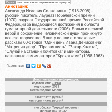
Серия:
Классическая и современная литература
Аннотация:
Александр Исаевич Солженицын (1918-2008) -
русский писатель, лауреат Нобелевской премии
(1970), лауреат Государственной премии Российской
Федерации за выдающиеся достижения в области
гуманитарной деятельности (2006). Болью и великой
верой в сохранение человеческой души проникнуто
все его творчество. В книгу вошли его знаковые
рассказы 60-х годов "Один день Ивана Денисовича",
"Матренин двор", "Правая кисть", "Захар-Калита",
"Случай на станции Кочетовка" и миниатюры,
названные самим автором "Крохотками" (1958-1963).
Поделиться
Дополнительная информация:
издательство:
Эксмо
год издания:
2023
место издания:
Москва
язык текста:
русский
язык оригинала:
русский
тип обложки:
Твердый переплет
формат:
84х108/32