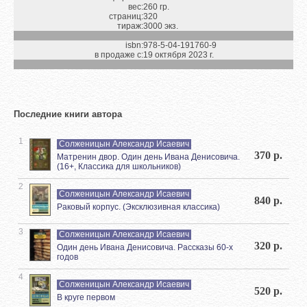
вес:
260 гр.
страниц:
320
тираж:
3000 экз.
isbn:
978-5-04-191760-9
в продаже с:
19 октября 2023 г.
Последние книги автора
1
Солженицын Александр Исаевич
370 р.
Матренин двор. Один день Ивана Денисовича.
(16+, Классика для школьников)
2
Солженицын Александр Исаевич
840 р.
Раковый корпус. (Эксклюзивная классика)
3
Солженицын Александр Исаевич
320 р.
Один день Ивана Денисовича. Рассказы 60-х
годов
4
Солженицын Александр Исаевич
520 р.
В круге первом