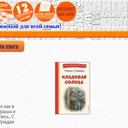
ижный для всей семьи!
я как в
траша и
лись. С
обладая