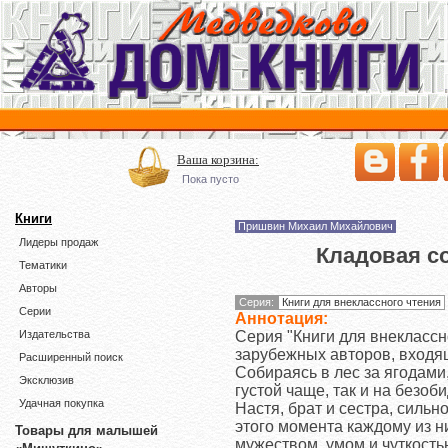
Ваша корзина:
Пока пусто
Книги
Пришвин Михаил Михайлович
Лидеры продаж
Кладовая со
Тематики
Авторы
Серия:
Книги для внеклассного чтения
Серии
Аннотация:
Серия "Книги для внеклассн
Издательства
зарубежных авторов, входя
Расширенный поиск
Собираясь в лес за ягодами,
Эксклюзив
густой чаще, так и на безо
Удачная покупка
Настя, брат и сестра, сильн
этого момента каждому из н
Товары для малышей
мужеством, умом и чуткость