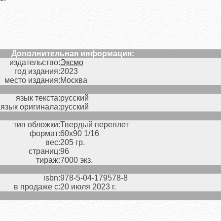
Дополнительная информация:
издательство:
Эксмо
год издания:
2023
место издания:
Москва
язык текста:
русский
язык оригинала:
русский
тип обложки:
Твердый переплет
формат:
60х90 1/16
вес:
205 гр.
страниц:
96
тираж:
7000 экз.
isbn:
978-5-04-179578-8
в продаже с:
20 июля 2023 г.