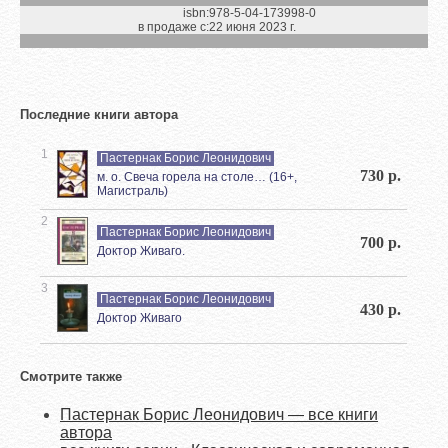
isbn:
978-5-04-173998-0
в продаже с:
22 июня 2023 г.
Последние книги автора
1
Пастернак Борис Леонидович
730 р.
м. о. Свеча горела на столе… (16+,
Магистраль)
2
Пастернак Борис Леонидович
700 р.
Доктор Живаго.
3
Пастернак Борис Леонидович
430 р.
Доктор Живаго
Смотрите также
Пастернак Борис Леонидович — все книги
автора