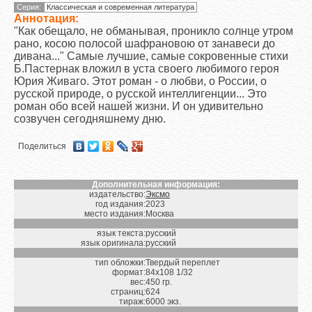
Серия:
Классическая и современная литература
Аннотация:
"Как обещало, не обманывая, проникло солнце утром
рано, косою полосой шафрановою от занавеси до
дивана..." Самые лучшие, самые сокровенные стихи
Б.Пастернак вложил в уста своего любимого героя
Юрия Живаго. Этот роман - о любви, о России, о
русской природе, о русской интеллигенции... Это
роман обо всей нашей жизни. И он удивительно
созвучен сегодняшнему дню.
Поделиться
Дополнительная информация:
издательство:
Эксмо
год издания:
2023
место издания:
Москва
язык текста:
русский
язык оригинала:
русский
тип обложки:
Твердый переплет
формат:
84х108 1/32
вес:
450 гр.
страниц:
624
тираж:
6000 экз.