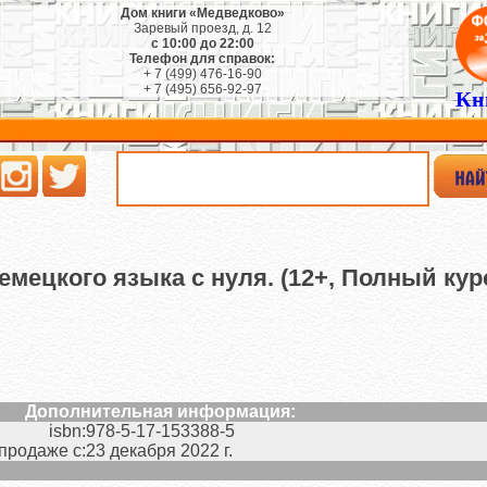
Дом книги «Медведково»
Заревый проезд, д. 12
с 10:00 до 22:00
Телефон для справок:
+ 7 (499) 476-16-90
+ 7 (495) 656-92-97
Кн
мецкого языка с нуля. (12+, Полный кур
Дополнительная информация:
isbn:
978-5-17-153388-5
 продаже с:
23 декабря 2022 г.