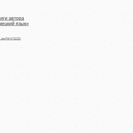
ниги автора
мецкий язык»
k.asp?id=1711221