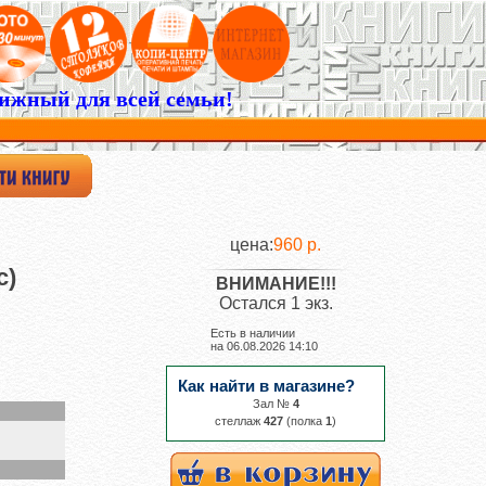
ижный для всей семьи!
цена:
960 р.
с)
ВНИМАНИЕ!!!
Остался 1 экз.
Есть в наличии
на
06.08.2026 14:10
Как найти в магазине?
Зал №
4
cтеллаж
427
(полка
1
)