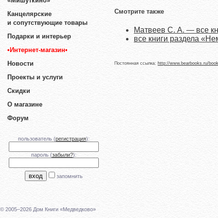
«Мишуткино»
Смотрите также
Канцелярские
и сопутствующие товары
Матвеев С. А. — все к
Подарки и интерьер
все книги раздела «Не
•Интернет-магазин•
Новости
Постоянная ссылка:
http://www.bearbooks.ru/boo
Проекты и услуги
Скидки
О магазине
Форум
пользователь (
регистрация
):
пароль (
забыли?
):
запомнить
© 2005–2026 Дом Книги «Медведково»