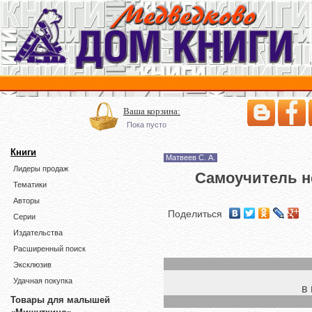
Ваша корзина:
Пока пусто
Книги
Матвеев С. А.
Лидеры продаж
Самоучитель не
Тематики
Авторы
Поделиться
Серии
Издательства
Расширенный поиск
Эксклюзив
Удачная покупка
в
Товары для малышей