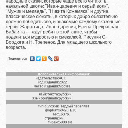
народные сказки, которые чаще всего читают в
начальной школе: "Иван-царевич и серый волк",
"Мужик и медведь", "Никита Кожемяка" и другие.
Классические сюжеты, в которых добро обязательно
должно победить зло, и знакомые каждому сказочные
герои: Жар-птица, Иван-царевич, Елена Прекрасная,
Баба-яга — ждут ребят в этой книге, чтобы
поделиться мудростью и смекалкой. Рисунки С.
Бордюга и Н. Трепенок. Для младшего школьного
возраста.
Поделиться
Дополнительная информация:
издательство:
АСТ
год издания:
2022
место издания:
Москва
язык текста:
русский
язык оригинала:
русский
тип обложки:
Твердый переплет
формат:
60х90 1/16
вес:
163 гр.
страниц:
64
тираж:
5000 экз.