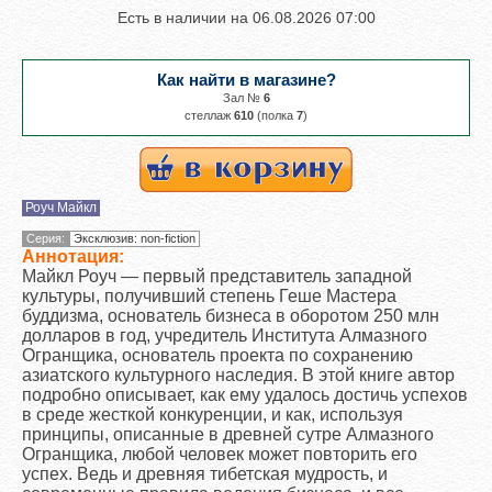
Есть в наличии на
06.08.2026 07:00
Как найти в магазине?
Зал №
6
cтеллаж
610
(полка
7
)
Роуч Майкл
Серия:
Эксклюзив: non-fiction
Аннотация:
Майкл Роуч — первый представитель западной
культуры, получивший степень Геше Мастера
буддизма, основатель бизнеса в оборотом 250 млн
долларов в год, учредитель Института Алмазного
Огранщика, основатель проекта по сохранению
азиатского культурного наследия. В этой книге автор
подробно описывает, как ему удалось достичь успехов
в среде жесткой конкуренции, и как, используя
принципы, описанные в древней сутре Алмазного
Огранщика, любой человек может повторить его
успех. Ведь и древняя тибетская мудрость, и