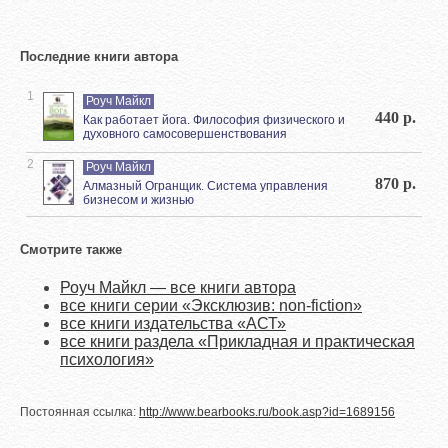
Последние книги автора
1
Роуч Майкл
440 р.
Как работает йога. Философия физического и
духовного самосовершенствования
2
Роуч Майкл
870 р.
Алмазный Огранщик. Система управления
бизнесом и жизнью
Смотрите также
Роуч Майкл — все книги автора
все книги серии «Эксклюзив: non-fiction»
все книги издательства «АСТ»
все книги раздела «Прикладная и практическая
психология»
Постоянная ссылка:
http://www.bearbooks.ru/book.asp?id=1689156