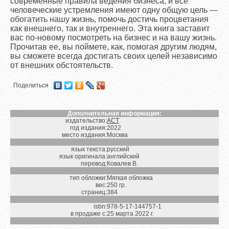
современные правила ведения бизнеса, и все
человеческие устремления имеют одну общую цель —
обогатить нашу жизнь, помочь достичь процветания
как внешнего, так и внутреннего. Эта книга заставит
вас по-новому посмотреть на бизнес и на вашу жизнь.
Прочитав ее, вы поймете, как, помогая другим людям,
вы сможете всегда достигать своих целей независимо
от внешних обстоятельств.
Поделиться
Дополнительная информация:
издательство:
АСТ
год издания:
2022
место издания:
Москва
язык текста:
русский
язык оригинала:
английский
перевод:
Ковалев В.
тип обложки:
Мягкая обложка
вес:
250 гр.
страниц:
384
isbn:
978-5-17-144757-1
в продаже с:
25 марта 2022 г.