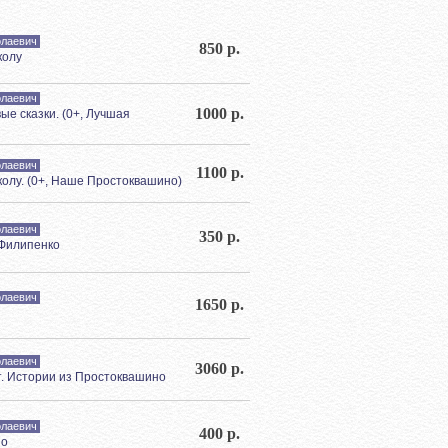
олаевич
850 р.
колу
олаевич
1000 р.
е сказки. (0+, Лучшая
олаевич
1100 р.
колу. (0+, Наше Простоквашино)
олаевич
350 р.
Филипенко
олаевич
1650 р.
олаевич
3060 р.
т. Истории из Простоквашино
олаевич
400 р.
но