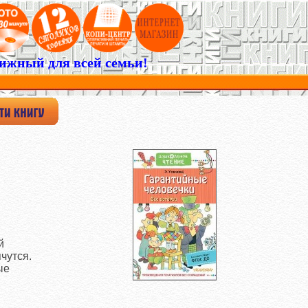
ижный для всей семьи!
й
чутся.
ые