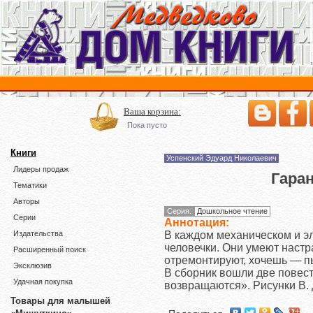
Ваша корзина:
Пока пусто
Книги
Успенский Эдуард Николаевич
Лидеры продаж
Гара
Тематики
Авторы
Серия:
Дошкольное чтение
Серии
Аннотация:
В каждом механическом и э
Издательства
человечки. Они умеют настр
Расширенный поиск
отремонтируют, хочешь — пыл
Эксклюзив
В сборник вошли две повес
Удачная покупка
возвращаются». Рисунки В. 
Товары для малышей