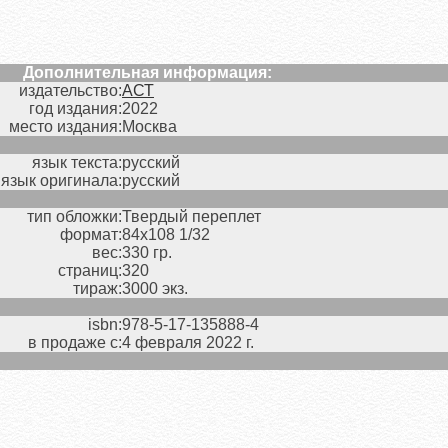
Дополнительная информация:
издательство:
АСТ
год издания:
2022
место издания:
Москва
язык текста:
русский
язык оригинала:
русский
тип обложки:
Твердый переплет
формат:
84х108 1/32
вес:
330 гр.
страниц:
320
тираж:
3000 экз.
isbn:
978-5-17-135888-4
в продаже с:
4 февраля 2022 г.