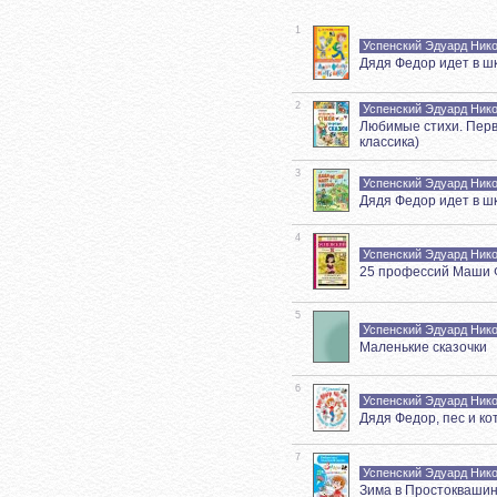
1
Успенский Эдуард Ник
Дядя Федор идет в ш
2
Успенский Эдуард Ник
Любимые стихи. Первы
классика)
3
Успенский Эдуард Ник
Дядя Федор идет в ш
4
Успенский Эдуард Ник
25 профессий Маши 
5
Успенский Эдуард Ник
Маленькие сказочки
6
Успенский Эдуард Ник
Дядя Федор, пес и ко
7
Успенский Эдуард Ник
Зима в Простокваши