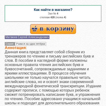
Как найти в магазине?
Зал №
4
cтеллаж
428
(полка
4
)
Матвеев Сергей Александрович
Серия:
Учимся на одни пятёрки
Аннотация:
Данная книга представляет собой сборник из
тренажеров по чтению и письму английских букв и
слов. В пособии в наглядной форме изложены
основные правила чтения английских букв и
буквосочетаний, сопровождаемые заданиями и
яркими иллюстрациями. В процессе обучения
школьники не только научатся правильно читать
английские слова, но и освоят знаки современной
международной фонетической транскрипции. Издание
содержит прописи, с помощью которых ребенок
сможет потренировать написание букв, и упражнения
по чтению. Пособие адресовано учащимся начальной
школы и подходит для дополнительного образования