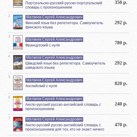
350 р.
Португальско-русский русско-португальский
словарь с произношением
2
Матвеев Сергей Александрович
292 р.
Финский язык без репетитора. Самоучитель
финского языка
3
Матвеев Сергей Александрович
780 р.
Французский с нуля
4
Матвеев Сергей Александрович
292 р.
Шведский язык без репетитора. Самоучитель
шведского языка
5
Матвеев Сергей Александрович
820 р.
Английский с нуля
6
Матвеев Сергей Александрович
240 р.
Англо-русский русско-английский словарь с
произношением
7
Матвеев Сергей Александрович
470 р.
Англо-русский русско-английский словарь с
произношением для тех, кто не знает ничего