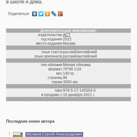
в школе и дома.
Поделиться
Дополнительная информация:
издательство:
АСТ
год издания:
2022
место издания:
Москва
язык текста:
русский/английский
язык оригинала:
русский/английский
тип обложки:
Мягкая обложка
формат:
70*90 1/16
вес:
140 гр.
страниц:
96
тираж:
3000 экз.
isbn:
978-5-17-145554-5
в продаже с:
10 декабря 2021 г.
Последние книги автора
1
Матвеев Сергей Александрович