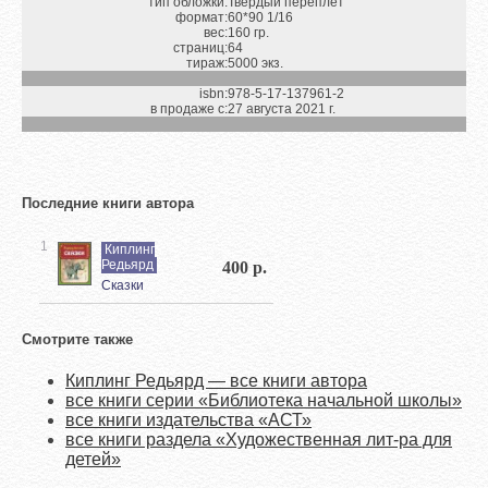
тип обложки:
Твердый переплет
формат:
60*90 1/16
вес:
160 гр.
страниц:
64
тираж:
5000 экз.
isbn:
978-5-17-137961-2
в продаже с:
27 августа 2021 г.
Последние книги автора
1
Киплинг
Редьярд
400 р.
Сказки
Смотрите также
Киплинг Редьярд — все книги автора
все книги серии «Библиотека начальной школы»
все книги издательства «АСТ»
все книги раздела «Художественная лит-ра для
детей»