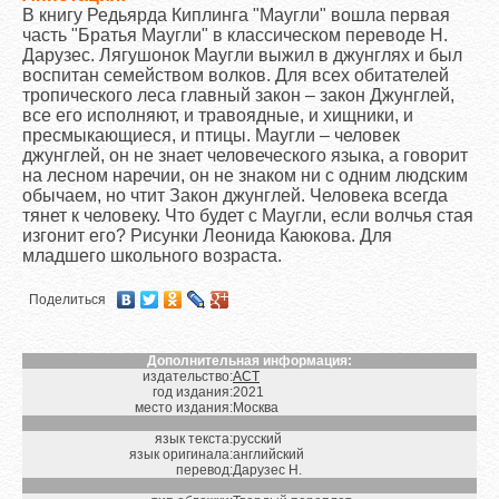
В книгу Редьярда Киплинга "Маугли" вошла первая
часть "Братья Маугли" в классическом переводе Н.
Дарузес. Лягушонок Маугли выжил в джунглях и был
воспитан семейством волков. Для всех обитателей
тропического леса главный закон – закон Джунглей,
все его исполняют, и травоядные, и хищники, и
пресмыкающиеся, и птицы. Маугли – человек
джунглей, он не знает человеческого языка, а говорит
на лесном наречии, он не знаком ни с одним людским
обычаем, но чтит Закон джунглей. Человека всегда
тянет к человеку. Что будет с Маугли, если волчья стая
изгонит его? Рисунки Леонида Каюкова. Для
младшего школьного возраста.
Поделиться
Дополнительная информация:
издательство:
АСТ
год издания:
2021
место издания:
Москва
язык текста:
русский
язык оригинала:
английский
перевод:
Дарузес Н.