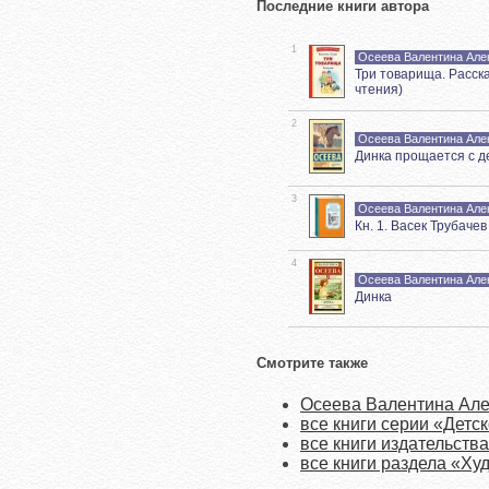
Последние книги автора
1
Осеева Валентина Але
Три товарища. Расска
чтения)
2
Осеева Валентина Але
Динка прощается с д
3
Осеева Валентина Але
Кн. 1. Васек Трубаче
4
Осеева Валентина Але
Динка
Смотрите также
Осеева Валентина Але
все книги серии «Детс
все книги издательств
все книги раздела «Ху