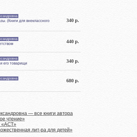
ксандровна
340 р.
зы. (Книги для внеклассного
ксандровна
440 р.
етством
ксандровна
340 р.
в и его товарищи
ксандровна
680 р.
ксандровна — все книги автора
кое чтение»
а «АСТ»
дожественная лит-ра для детей»