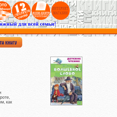
ижный для всей семьи!
и
роте,
м, как