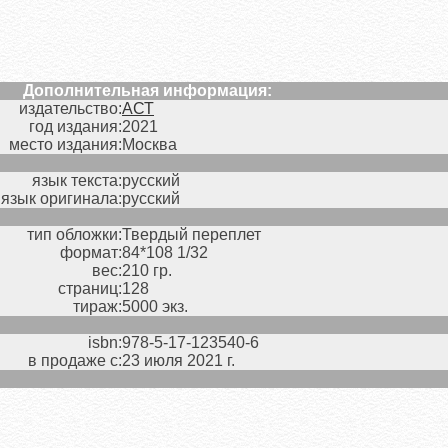
Дополнительная информация:
издательство:
АСТ
год издания:
2021
место издания:
Москва
язык текста:
русский
язык оригинала:
русский
тип обложки:
Твердый переплет
формат:
84*108 1/32
вес:
210 гр.
страниц:
128
тираж:
5000 экз.
isbn:
978-5-17-123540-6
в продаже с:
23 июля 2021 г.