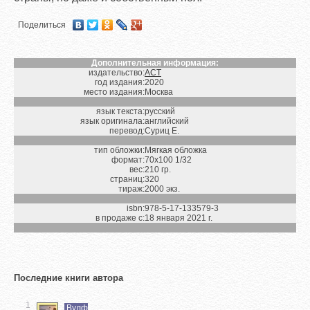
Поделиться
Дополнительная информация:
издательство:
АСТ
год издания:
2020
место издания:
Москва
язык текста:
русский
язык оригинала:
английский
перевод:
Суриц Е.
тип обложки:
Мягкая обложка
формат:
70х100 1/32
вес:
210 гр.
страниц:
320
тираж:
2000 экз.
isbn:
978-5-17-133579-3
в продаже с:
18 января 2021 г.
Последние книги автора
1
Вулф