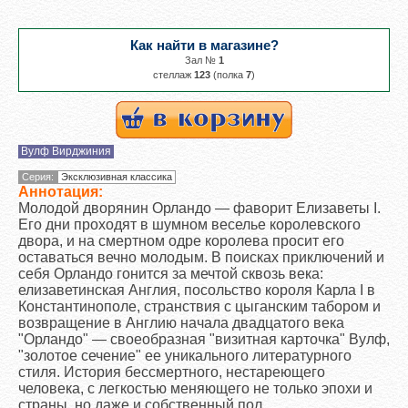
Как найти в магазине?
Зал №
1
cтеллаж
123
(полка
7
)
Вулф Вирджиния
Серия:
Эксклюзивная классика
Аннотация:
Молодой дворянин Орландо — фаворит Елизаветы I.
Его дни проходят в шумном веселье королевского
двора, и на смертном одре королева просит его
оставаться вечно молодым. В поисках приключений и
себя Орландо гонится за мечтой сквозь века:
елизаветинская Англия, посольство короля Карла I в
Константинополе, странствия с цыганским табором и
возвращение в Англию начала двадцатого века
"Орландо" — своеобразная "визитная карточка" Вулф,
"золотое сечение" ее уникального литературного
стиля. История бессмертного, нестареющего
человека, с легкостью меняющего не только эпохи и
страны, но даже и собственный пол.