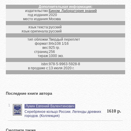
Дополнительная информация:
издательство:
Бином. Лаборатория знаний
год издания:
2020
место издания:
Москва
язык текста:
русский
язык оригинала:
русский
тип обложки:
Твердый переплет
формат:
84х108 1/16
вес:
925 гр.
страниц:
256
тираж:
1000 экз.
isbn:
978-5-9963-5928-8
в продаже с:
13 июля 2020 г.
Последние книги автора
1
Лукин Евгений Валентинович
1610 р.
Серебряное кольцо России. Легенды древних
городов. (Коллекция)
Смотрите также