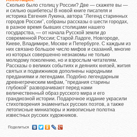
Сколько было столиц у России? Две — скажете вы —
и сильно ошибетесь! В новой книге писателя и
историка Евгения Лукина, автора "Легенд старинных
городов России", собраны рассказы о шести городах,
в разное время бывших столицами нашего
государства, — от начала Русской земли до
современной России; Старой Ладоге, Новгороде,
Киеве, Владимире, Москве и Петербурге. С каждым из
них связано большое число мифов и сказаний, многие
из которых совершенно незнакомы не только
молодому поколению, но и взрослым читателям.
Рассказы о великих событиях и деяниях князей, жития
святых и подвижников дополнены народными
преданиями и легендами. Подобно легендарным
древнегреческим мифам, "предания старины
глубокой" разворачивают перед нами
величественный образ русского мира и его
грандиозной истории. Подарочное издание украсили
стихотворения знаменитых русских поэтов, а также
летописные миниатюры и живописные полотна
известных русских художников.
Поделиться