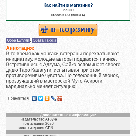
Как найти в магазине?
Зал №
1
cтеллаж
133
(полка
6
)
Ооба Цугуми
Обата Такэси
,
Аннотация:
В то время как мангаки-ветераны перехватывают
инициативу, молодые авторы поддаются панике.
Встретившись с Адзума, Сайко вспоминает своего
дядю Таро Кавагути, испытывая при этом
противоречивые чувства. Но телефонный звонок,
прозвучавший в мастерской Муто Асироги,
кардинально меняет ситуацию!
Поделиться
Дополнительная информация:
издательство:
Азбука
год издания:
2020
место издания:
СПб