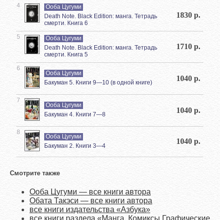
4
Ооба Цугуми
1830 р.
Death Note. Black Edition: манга. Тетрадь
смерти. Книга 6
5
Ооба Цугуми
1710 р.
Death Note. Black Edition: манга. Тетрадь
смерти. Книга 5
6
Ооба Цугуми
1040 р.
Бакуман 5. Книги 9—10 (в одной книге)
7
Ооба Цугуми
1040 р.
Бакуман 4. Книги 7—8
8
Ооба Цугуми
1040 р.
Бакуман 2. Книги 3—4
Смотрите также
Ооба Цугуми — все книги автора
Обата Такэси — все книги автора
все книги издательства «Азбука»
все книги раздела «Манга. Комиксы.Графические