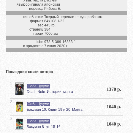
язык текста:
русский
язык оригинала:
японский
перевод:
Рябова Е.
тип обложки:
Твердый переплет + суперобложка
формат:
84х108 1/32
вес:
445 гр.
страниц:
384
тираж:
7000 экз.
isbn:
978-5-389-16883-1
в продаже с:
7 июля 2020 г.
Последние книги автора
1
Ооба Цугуми
1370 р.
Death Note. Истории: манга
2
Ооба Цугуми
1040 р.
Бакуман 10. Книги 19 и 20. Манга
3
Ооба Цугуми
1040 р.
Бакуман 8. кн. 15-16.