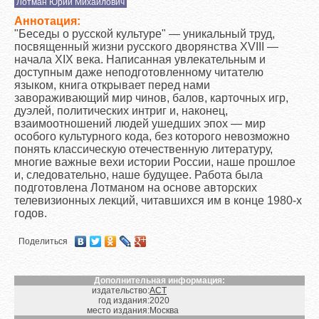
Лотман Юрий Михайлович
Аннотация:
"Беседы о русской культуре" — уникальный труд,
посвященный жизни русского дворянства XVIII —
начала XIX века. Написанная увлекательным и
доступным даже неподготовленному читателю
языком, книга открывает перед нами
завораживающий мир чинов, балов, карточных игр,
дуэлей, политических интриг и, наконец,
взаимоотношений людей ушедших эпох — мир
особого культурного кода, без которого невозможно
понять классическую отечественную литературу,
многие важные вехи истории России, наше прошлое
и, следовательно, наше будущее. Работа была
подготовлена Лотманом на основе авторских
телевизионных лекций, читавшихся им в конце 1980-х
годов.
Поделиться
Дополнительная информация:
издательство:
АСТ
год издания:
2020
место издания:
Москва