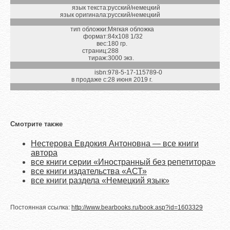
язык текста:
русский/немецкий
язык оригинала:
русский/немецкий
тип обложки:
Мягкая обложка
формат:
84х108 1/32
вес:
180 гр.
страниц:
288
тираж:
3000 экз.
isbn:
978-5-17-115789-0
в продаже с:
28 июня 2019 г.
Смотрите также
Нестерова Евдокия Антоновна — все книги
автора
все книги серии «Иностранный без репетитора»
все книги издательства «АСТ»
все книги раздела «Немецкий язык»
Постоянная ссылка:
http://www.bearbooks.ru/book.asp?id=1603329