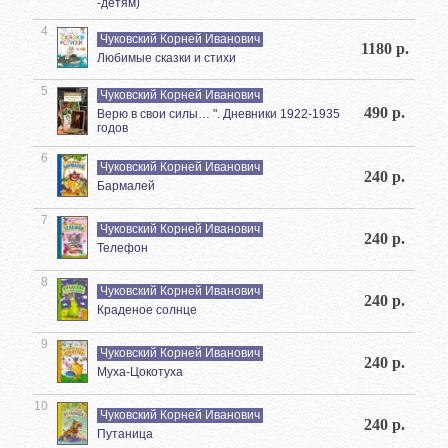
-детям)
4
Чуковский Корней Иванович
1180 р.
Любимые сказки и стихи
5
Чуковский Корней Иванович
490 р.
Верю в свои силы… ". Дневники 1922-1935
годов
6
Чуковский Корней Иванович
240 р.
Бармалей
7
Чуковский Корней Иванович
240 р.
Телефон
8
Чуковский Корней Иванович
240 р.
Краденое солнце
9
Чуковский Корней Иванович
240 р.
Муха-Цокотуха
10
Чуковский Корней Иванович
240 р.
Путаница