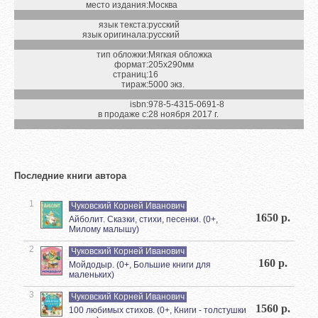
место издания:
Москва
язык текста:
русский
язык оригинала:
русский
тип обложки:
Мягкая обложка
формат:
205х290мм
страниц:
16
тираж:
5000 экз.
isbn:
978-5-4315-0691-8
в продаже с:
28 ноября 2017 г.
Последние книги автора
1
Чуковский Корней Иванович
1650 р.
Айболит. Сказки, стихи, песенки. (0+,
Милому малышу)
2
Чуковский Корней Иванович
160 р.
Мойдодыр. (0+, Большие книги для
маленьких)
3
Чуковский Корней Иванович
1560 р.
100 любимых стихов. (0+, Книги - толстушки