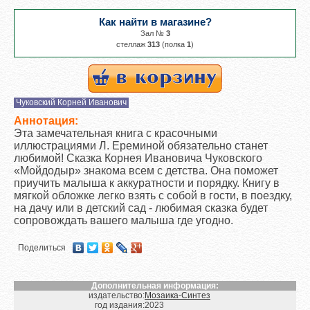
Как найти в магазине?
Зал №
3
cтеллаж
313
(полка
1
)
Чуковский Корней Иванович
Аннотация:
Эта замечательная книга с красочными
иллюстрациями Л. Ереминой обязательно станет
любимой! Сказка Корнея Ивановича Чуковского
«Мойдодыр» знакома всем с детства. Она поможет
приучить малыша к аккуратности и порядку. Книгу в
мягкой обложке легко взять с собой в гости, в поездку,
на дачу или в детский сад - любимая сказка будет
сопровождать вашего малыша где угодно.
Поделиться
Дополнительная информация:
издательство:
Мозаика-Синтез
год издания:
2023