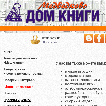
Ваша корзина:
Пока пусто
Книги
Товары для малышей
«Мишуткино»
У нас вы также можете выбр
Канцелярские
мягкие игрушки
и сопутствующие товары
модели машин
пазлы-головоломки
Подарки и интерьер
настольные игры
•Интернет-магазин•
альбомы-расскраски
разнообразные обуча
Новости
конструкторы
Проекты и услуги
сборные модели
книги для купания
Кафе «12 столиков»