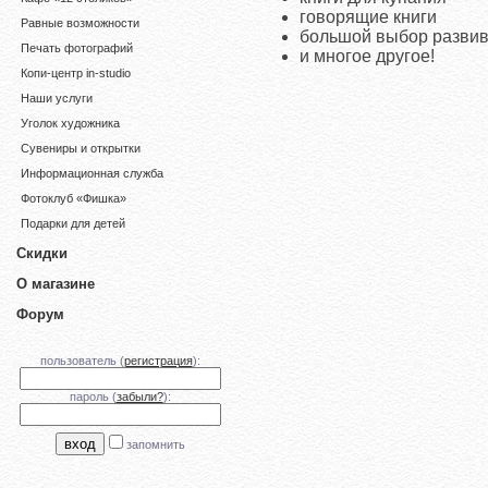
говорящие книги
Равные возможности
большой выбор разви
Печать фотографий
и многое другое!
Копи-центр in-studio
Наши услуги
Уголок художника
Сувениры и открытки
Информационная служба
Фотоклуб «Фишка»
Подарки для детей
Скидки
О магазине
Форум
пользователь (
регистрация
):
пароль (
забыли?
):
запомнить