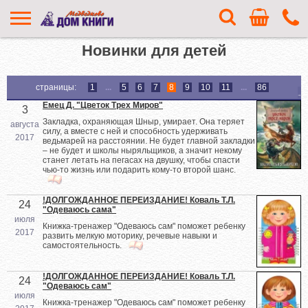
Новинки для детей
страницы:
1
...
5
6
7
8
9
10
11
...
86
Емец Д. "Цветок Трех Миров"
3
Закладка, охраняющая Шныр, умирает. Она теряет
августа
силу, а вместе с ней и способность удерживать
2017
ведьмарей на расстоянии. Не будет главной закладки
– не будет и школы ныряльщиков, а значит некому
станет летать на пегасах на двушку, чтобы спасти
чью-то жизнь или подарить кому-то второй шанс.
!ДОЛГОЖДАННОЕ ПЕРЕИЗДАНИЕ! Коваль Т.Л.
24
"Одеваюсь сама"
июля
Книжка-тренажер "Одеваюсь сам" поможет ребенку
2017
развить мелкую моторику, речевые навыки и
самостоятельность.
!ДОЛГОЖДАННОЕ ПЕРЕИЗДАНИЕ! Коваль Т.Л.
24
"Одеваюсь сам"
июля
Книжка-тренажер "Одеваюсь сам" поможет ребенку