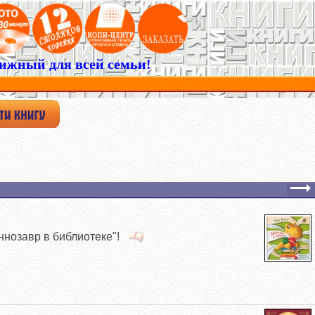
ижный для всей семьи!
ннозавр в библиотеке"!