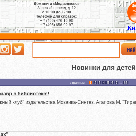
Дом книги «Медведково»
Заревый проезд, д. 12
с 10:00 до 22:00
Телефон для справок:
+ 7 (499) 476-16-90
+ 7 (495) 656-92-97
Кн
Новинки для детей
страницы:
1
2
3
4
5
6
7
...
86
завр в библиотеке!!
жный клуб" издательства Мозаика-Синтез. Агапова М. "Тира
вах"