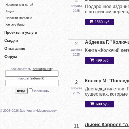
Новинки для детей
августа
Подарочное издание
2025
в поэтичном перево
Акции
Новости магазина
1560 руб
Как это было
Проекты и услуги
Скидки
Абдеева Г. "Колюч
2
О магазине
августа
Книга «Колючий дет
2025
Форум
499 руб
пользователь (
регистрация
):
пароль (
забыли?
):
Колкер М. "После
2
августа
Двенадцатилетняя Р
запомнить
2025
существах, которые 
699 руб
© 2005–2026 Дом Книги «Медведково»
Льюис Кэрролл "А
11