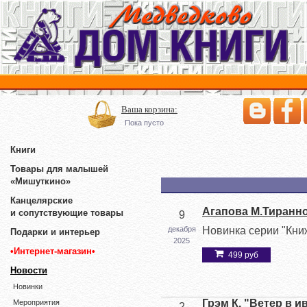
Ваша корзина:
Пока пусто
Книги
Товары для малышей
«Мишуткино»
Канцелярские
Агапова М.Тиранно
и сопутствующие товары
9
декабря
Новинка серии "Кни
Подарки и интерьер
2025
•Интернет-магазин•
499 руб
Новости
Новинки
Грэм К. "Ветер в и
Мероприятия
2