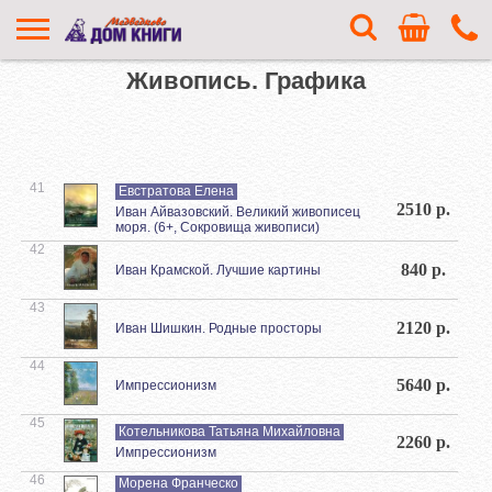
Живопись. Графика
41
Евстратова Елена
2510 р.
Иван Айвазовский. Великий живописец
моря. (6+, Сокровища живописи)
42
840 р.
Иван Крамской. Лучшие картины
43
2120 р.
Иван Шишкин. Родные просторы
44
5640 р.
Импрессионизм
45
Котельникова Татьяна Михайловна
2260 р.
Импрессионизм
46
Морена Франческо