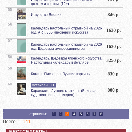
цветом и светом. (12+)
55
846 р.
Искусство Японии
56
Календарь настольный отрывной на 2026
1630 р.
год. ART. 365 мгновений искусства
57
Календарь настольный отрывной на 2026
1630 р.
год. Шедевры импрессионистов
58
Календарь. Шедевры японского искусства.
3250 р.
Настольный календарь в футляре
59
830 р.
Камиль Писсарро. Лучшие картины
60
Астахов А. Ю.
880 р.
Караваджо. Лучшие картины. (Большая
художественная галерея)
страницы:
1
2
3
4
5
6
7
8
Всего —
141
БЕСТСЕЛЛЕРЫ