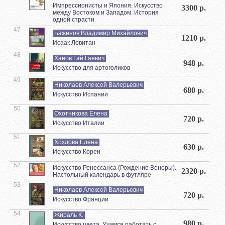
Импрессионисты и Япония. Искусство
3300 р.
между Востоком и Западом. История
одной страсти
47
Баженов Владимир Михайлович
1210 р.
Исаак Левитан
48
Ханов Гай Гаевич
948 р.
Искусство для артоголиков
49
Николаев Алексей Валерьевич
680 р.
Искусство Испании
50
Охотникова Елена
720 р.
Искусство Италии
51
Хохлова Елена
630 р.
Искусство Кореи
52
Искусство Ренессанса (Рождение Венеры).
2320 р.
Настольный календарь в футляре
53
Николаев Алексей Валерьевич
720 р.
Искусство Франции
54
Жираль К.
980 р.
Искусство цвета. Учимся работать с