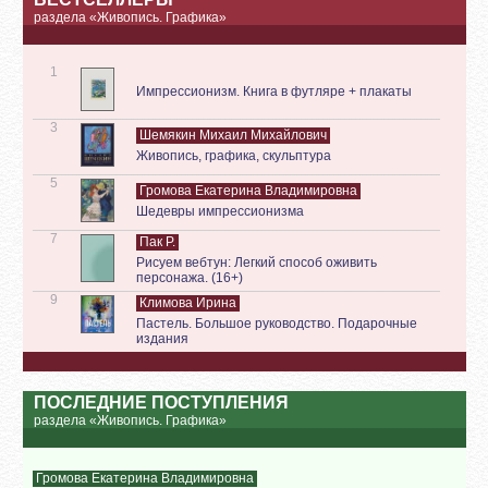
раздела «Живопись. Графика»
1
Импрессионизм. Книга в футляре + плакаты
3
Шемякин Михаил Михайлович
Живопись, графика, скульптура
5
Громова Екатерина Владимировна
Шедевры импрессионизма
7
Пак Р.
Рисуем вебтун: Легкий способ оживить
персонажа. (16+)
9
Климова Ирина
Пастель. Большое руководство. Подарочные
издания
ПОСЛЕДНИЕ ПОСТУПЛЕНИЯ
раздела «Живопись. Графика»
Громова Екатерина Владимировна