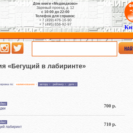
Дом книги «Медведково»
Заревый проезд, д. 12
с 10:00 до 22:00
Телефон для справок:
+ 7 (499) 476-16-90
+ 7 (495) 656-92-97
Кн
ия «Бегущий в лабиринте»
тировка по:
наименованию ↑
автору ↑
рейтингу ↑
дате ↓
еймс
700 р.
дки
еймс
710 р.
ий лабиринт