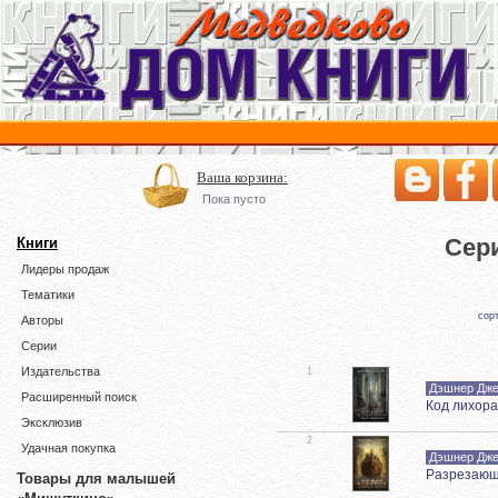
Ваша корзина:
Пока пусто
Сер
Книги
Лидеры продаж
Тематики
сор
Авторы
Серии
Издательства
1
Дэшнер Дж
Расширенный поиск
Код лихора
Эксклюзив
2
Удачная покупка
Дэшнер Дж
Разрезающ
Товары для малышей