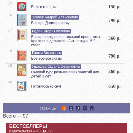
15
150 р.
Волк и козлята
16
Усачев Андрей Алексеевич
790 р.
Все про Дедморозовку
17
Родин Игорь Олегович
Все произведения школьной программы.
560 р.
Краткое содержание. Литература. 5-9
класс
18
Гримм Вильгельм
790 р.
Все-все-все сказки
19
Ушакова Оксана Семеновна
260 р.
Годовой курс развивающих занятий для
детей 3 лет
20
650 р.
Готовлюсь ко сну!
страницы:
1
2
3
4
5
Всего —
97
БЕСТСЕЛЛЕРЫ
издательства «РОСМЭН»