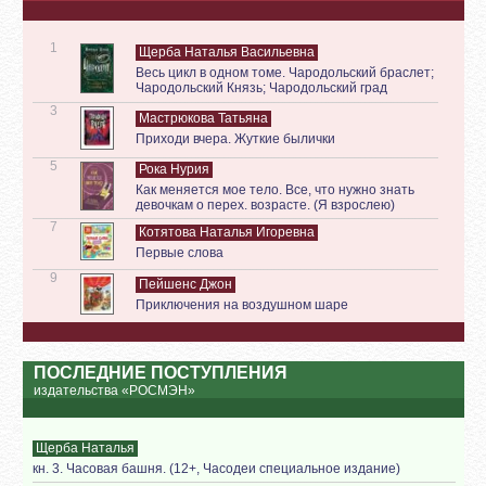
1
Щерба Наталья Васильевна
Весь цикл в одном томе. Чародольский браслет;
Чародольский Князь; Чародольский град
3
Мастрюкова Татьяна
Приходи вчера. Жуткие былички
5
Рока Нурия
Как меняется мое тело. Все, что нужно знать
девочкам о перех. возрасте. (Я взрослею)
7
Котятова Наталья Игоревна
Первые слова
9
Пейшенс Джон
Приключения на воздушном шаре
ПОСЛЕДНИЕ ПОСТУПЛЕНИЯ
издательства «РОСМЭН»
Щерба Наталья
кн. 3. Часовая башня. (12+, Часодеи специальное издание)