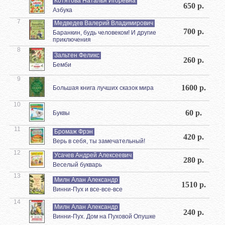
Котятова Наталья Игоревна
650 р.
Азбука
7
Медведев Валерий Владимирович
700 р.
Баранкин, будь человеком! И другие
приключения
8
Зальтен Феликс
260 р.
Бемби
9
1600 р.
Большая книга лучших сказок мира
10
60 р.
Буквы
11
Бромаж Фрэн
420 р.
Верь в себя, ты замечательный!
12
Усачев Андрей Алексеевич
280 р.
Веселый букварь
13
Милн Алан Александр
1510 р.
Винни-Пух и все-все-все
14
Милн Алан Александр
240 р.
Винни-Пух. Дом на Пуховой Опушке