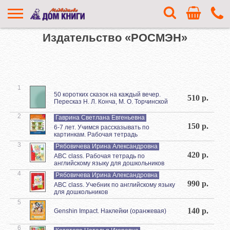
Издательство «РОСМЭН»
1
50 коротких сказок на каждый вечер.
510 р.
Пересказ Н. Л. Конча, М. О. Торчинской
2
Гаврина Светлана Евгеньевна
150 р.
6-7 лет. Учимся рассказывать по
картинкам. Рабочая тетрадь
3
Рябовичева Ирина Александровна
420 р.
ABC class. Рабочая тетрадь по
английскому языку для дошкольников
4
Рябовичева Ирина Александровна
990 р.
ABC class. Учебник по английскому языку
для дошкольников
5
140 р.
Genshin Impact. Наклейки (оранжевая)
6