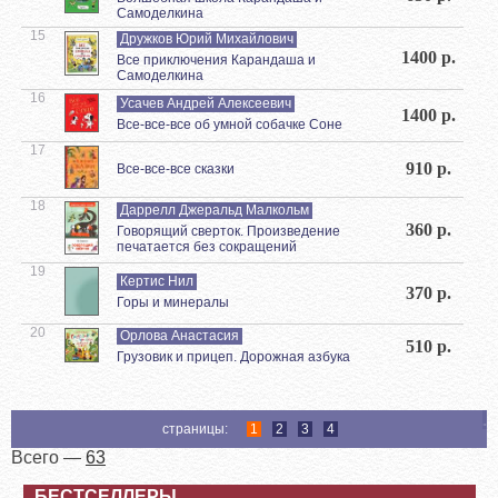
Самоделкина
15
Дружков Юрий Михайлович
1400 р.
Все приключения Карандаша и
Самоделкина
16
Усачев Андрей Алексеевич
1400 р.
Все-все-все об умной собачке Соне
17
910 р.
Все-все-все сказки
18
Даррелл Джеральд Малкольм
360 р.
Говорящий сверток. Произведение
печатается без сокращений
19
Кертис Нил
370 р.
Горы и минералы
20
Орлова Анастасия
510 р.
Грузовик и прицеп. Дорожная азбука
страницы:
1
2
3
4
Всего —
63
БЕСТСЕЛЛЕРЫ