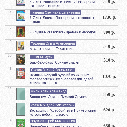
310 р.
6-7 лет. Внимание и память. Проверяем
готовность к школе
7
Гаврина Светлана Евгеньевна
1730 р.
6-7 лет. Логика. Проверяем готовность к
школе
8
890 р.
70 лучших сказок всех времен и народов
9
Фадеева Ольга Алексеевна
510 р.
А в это время… Тихая книга
10
Стадник Зуля
510 р.
Баю-баю-бамс! Сонные сказки
11
Усачев Андрей Алексеевич
Великий могучий русский язык. Книга
1070 р.
фразеологических оборотов для детей
любого возраста
12
Милн Алан Александр
850 р.
Винни-пух. Дом на Пуховой Опушке
13
Усачев Андрей Алексеевич
620 р.
Воздушный "Котобой", или Приключения
котов в небе и на земле
14
Дружков Юрий Михайлович
650 р.
Волшебная школа Карандаша и