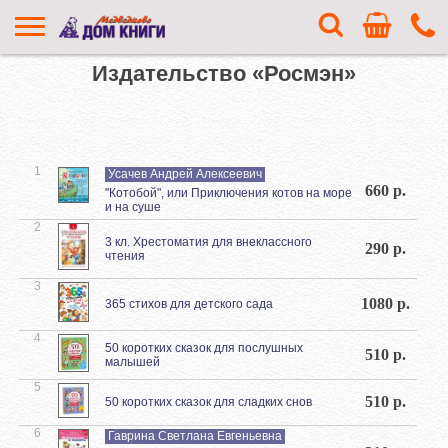
Издательство «Росмэн»
1
Усачев Андрей Алексеевич
660 р.
"Котобой", или Приключения котов на море
и на суше
2
3 кл. Хрестоматия для внеклассного
290 р.
чтения
3
1080 р.
365 стихов для детского сада
4
50 коротких сказок для послушных
510 р.
малышей
5
510 р.
50 коротких сказок для сладких снов
6
Гаврина Светлана Евгеньевна