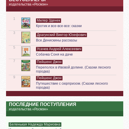
издательства «Росмэн»
1
Милер Зденек
Кротик и все-все-все: сказки
3
Драгунский Виктор Юзефович
Все Денискины рассказы
5
Усачев Андрей Алексеевич
Собачка Соня на даче
7
Пейшенс Джон
Переполох в Ивовой долине. (Сказки лесного
городка)
9
Пейшенс Джон
Путешествие с сюрпризом. (Сказки лесного
городка)
ПОСЛЕДНИЕ ПОСТУПЛЕНИЯ
издательства «Росмэн»
Беленькая Надежда Мариовна