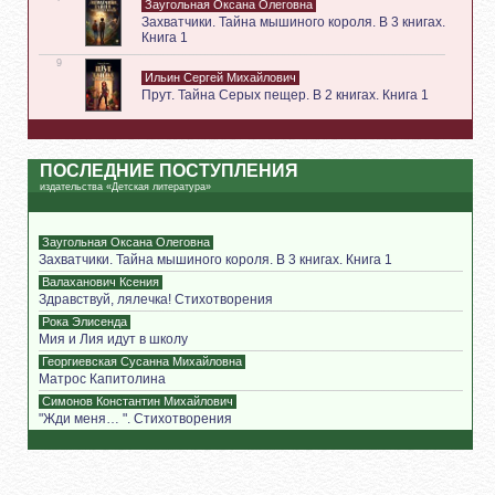
Заугольная Оксана Олеговна
Захватчики. Тайна мышиного короля. В 3 книгах.
Книга 1
9
Ильин Сергей Михайлович
Прут. Тайна Серых пещер. В 2 книгах. Книга 1
ПОСЛЕДНИЕ ПОСТУПЛЕНИЯ
издательства «Детская литература»
Заугольная Оксана Олеговна
Захватчики. Тайна мышиного короля. В 3 книгах. Книга 1
Валаханович Ксения
Здравствуй, лялечка! Стихотворения
Рока Элисенда
Мия и Лия идут в школу
Георгиевская Сусанна Михайловна
Матрос Капитолина
Симонов Константин Михайлович
"Жди меня… ". Стихотворения