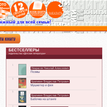
ижный для всей семьи!
БЕСТСЕЛЛЕРЫ
издательства «Детская литература»
1
Некрасов Николай Алексеевич
Поэмы
3
Крапивин Владислав Петрович
Мушкетер и фея
5
Крапивин Владислав Петрович
Бабочка на штанге
7