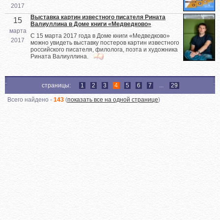
2017
Выставка картин известного писателя Рината
15
Валиуллина в Доме книги «Медведково»
марта
С 15 марта 2017 года в Доме книги «Медведково»
2017
можно увидеть выставку постеров картин известного
российского писателя, филолога, поэта и художника
Рината Валиуллина.
страницы:
1
2
3
4
5
6
7
...
29
Всего найдено -
143
(
показать все на одной странице
)