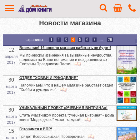
Новости магазина
страницы:
1
2
3
4
5
6
7
...
29
Внимание! 16 апреля магазин работать не будет!
12
Мы приносим извинения за вызванные неудобства,
апреля
надеемся на Ваше понимание и поздравляем со
2017
Светлым Праздником Пасхи!
ОТДЕЛ "ХОББИ И РУКОДЕЛИЕ"
30
Напоминаем, что в нашем магазине работает отдел
марта
"Хобби и рукоделие".
2017
УНИКАЛЬНЫЙ ПРОЕКТ «УЧЕБНАЯ ВИТРИНА»!
30
Стать участником проекта "Учебная Витрина" «Дома
марта
книги "Медведково" может каждый!
2017
Готовимся к ВПР!
15
Грядет Всероссийская Проверочная
марта