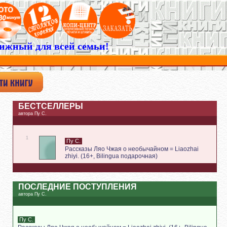
ижный для всей семьи!
БЕСТСЕЛЛЕРЫ
автора Пу С.
1
Пу С.
Рассказы Ляо Чжая о необычайном = Liаozhаi
zhiyi. (16+, Bilingua подарочная)
ПОСЛЕДНИЕ ПОСТУПЛЕНИЯ
автора Пу С.
Пу С.