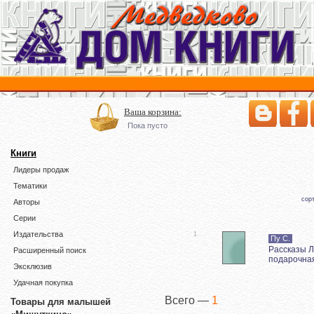
Ваша корзина:
Пока пусто
Книги
Лидеры продаж
Тематики
сор
Авторы
Серии
Издательства
1
Пу С.
Рассказы Ля
Расширенный поиск
подарочна
Эксклюзив
Удачная покупка
Всего —
1
Товары для малышей