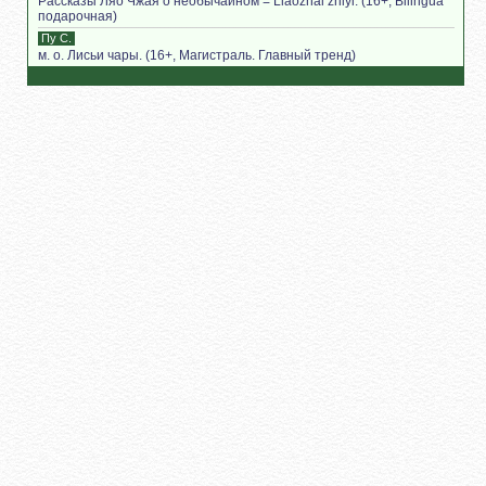
Рассказы Ляо Чжая о необычайном = Liаozhаi zhiyi. (16+, Bilingua
подарочная)
Пу С.
м. о. Лисьи чары. (16+, Магистраль. Главный тренд)