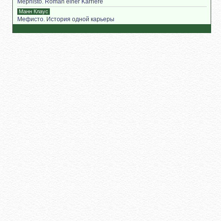
Mephisto. Roman einer Karriere
Манн Клаус
Мефисто. История одной карьеры