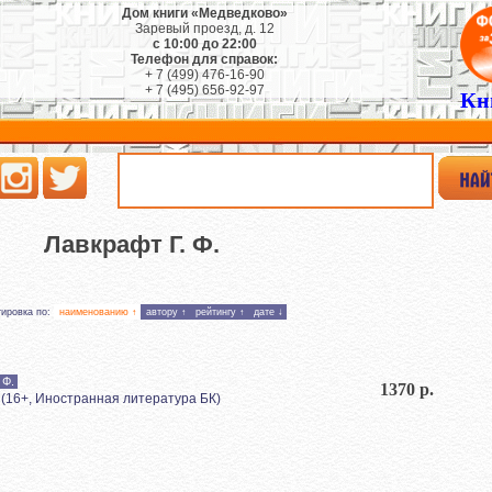
Дом книги «Медведково»
Заревый проезд, д. 12
с 10:00 до 22:00
Телефон для справок:
+ 7 (499) 476-16-90
+ 7 (495) 656-92-97
Кн
Лавкрафт Г. Ф.
тировка по:
наименованию ↑
автору ↑
рейтингу ↑
дате ↓
 Ф.
1370 р.
. (16+, Иностранная литература БК)