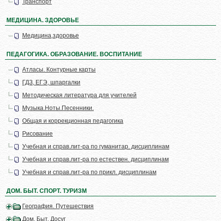
Транспорт
МЕДИЦИНА. ЗДОРОВЬЕ
Медицина,здоровье
ПЕДАГОГИКА. ОБРАЗОВАНИЕ. ВОСПИТАНИЕ
Атласы. Контурные карты
ГДЗ, ЕГЭ, шпаргалки
Методическая литература для учителей
Музыка.Ноты.Песенники.
Общая и коррекционная педагогика
Рисование
Учебная и справ.лит-ра по гуманитар. дисциплинам
Учебная и справ.лит-ра по естествен. дисциплинам
Учебная и справ.лит-ра по прикл. дисциплинам
ДОМ. БЫТ. СПОРТ. ТУРИЗМ
География. Путешествия
Дом. Быт. Досуг