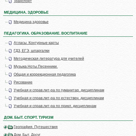
Транспорт
МЕДИЦИНА. ЗДОРОВЬЕ
Медицина,здоровье
ПЕДАГОГИКА. ОБРАЗОВАНИЕ. ВОСПИТАНИЕ
Атласы. Контурные карты
ГДЗ, ЕГЭ, шпаргалки
Методическая литература для учителей
Музыка.Ноты.Песенники.
Общая и коррекционная педагогика
Рисование
Учебная и справ.лит-ра по гуманитар. дисциплинам
Учебная и справ.лит-ра по естествен. дисциплинам
Учебная и справ.лит-ра по прикл. дисциплинам
ДОМ. БЫТ. СПОРТ. ТУРИЗМ
География. Путешествия
Дом. Быт. Досуг