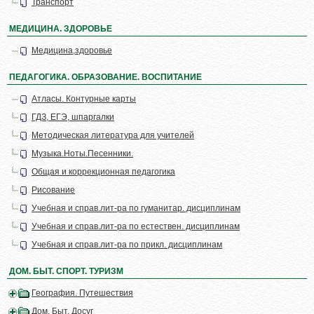
Транспорт
МЕДИЦИНА. ЗДОРОВЬЕ
Медицина,здоровье
ПЕДАГОГИКА. ОБРАЗОВАНИЕ. ВОСПИТАНИЕ
Атласы. Контурные карты
ГДЗ, ЕГЭ, шпаргалки
Методическая литература для учителей
Музыка.Ноты.Песенники.
Общая и коррекционная педагогика
Рисование
Учебная и справ.лит-ра по гуманитар. дисциплинам
Учебная и справ.лит-ра по естествен. дисциплинам
Учебная и справ.лит-ра по прикл. дисциплинам
ДОМ. БЫТ. СПОРТ. ТУРИЗМ
География. Путешествия
Дом. Быт. Досуг