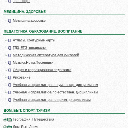
Транспорт
МЕДИЦИНА. ЗДОРОВЬЕ
Медицина,здоровье
ПЕДАГОГИКА. ОБРАЗОВАНИЕ. ВОСПИТАНИЕ
Атласы. Контурные карты
ГДЗ, ЕГЭ, шпаргалки
Методическая литература для учителей
Музыка.Ноты.Песенники.
Общая и коррекционная педагогика
Рисование
Учебная и справ.лит-ра по гуманитар. дисциплинам
Учебная и справ.лит-ра по естествен. дисциплинам
Учебная и справ.лит-ра по прикл. дисциплинам
ДОМ. БЫТ. СПОРТ. ТУРИЗМ
География. Путешествия
Дом. Быт. Досуг