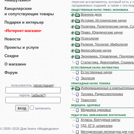
«Мишуткино»
перечня ассортимента, который есть у 
продаваемых изданий, а также с послед
Канцелярские
ОБЩЕСТВЕННЫЕ НАУКИ. ПРАВО. ЭКОНОМИКА
и сопутствующие товары
Военное дело
История. Исторические науки
Подарки и интерьер
Политика. Политические науки. С
•Интернет-магазин•
Право. Юридические науки
Психология
Новости
Религия. Теология. Мифология
Проекты и услуги
Философские науки
Скидки
Экономика. Управление. Предпри
Статистика. Демография. Социал
О магазине
ЕСТЕСТВЕННЫЕ НАУКИ. МАТЕМАТИКА
Естественные науки
Форум
Экология
ПРИКЛАДНЫЕ НАУКИ. ТЕХНИКА
пользователь (
регистрация
):
Информационные и компьютерные
Техника. Радиоэлектроника
пароль (
забыли?
):
Транспорт
МЕДИЦИНА. ЗДОРОВЬЕ
запомнить
Медицина,здоровье
ПЕДАГОГИКА. ОБРАЗОВАНИЕ. ВОСПИТАНИЕ
Атласы. Контурные карты
ГДЗ, ЕГЭ, шпаргалки
© 2005–2026 Дом Книги «Медведково»
Методическая литература для учи