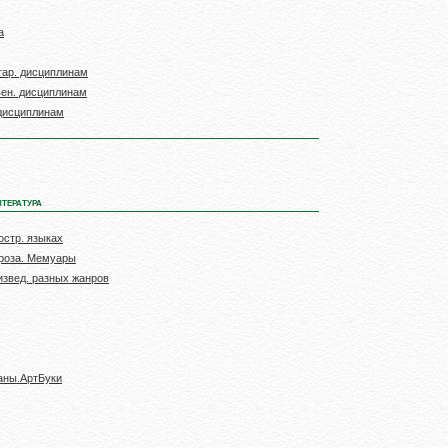
а
тар. дисциплинам
вен. дисциплинам
 дисциплинам
ТЕРАТУРА
остр. языках
роза. Мемуары
звед. разных жанров
аны.АртБуки