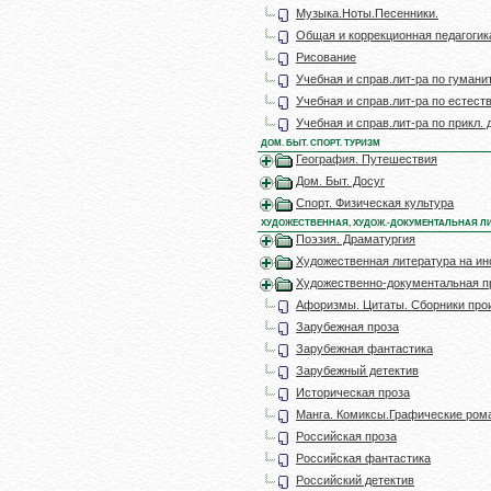
Музыка.Ноты.Песенники.
Общая и коррекционная педагогик
Рисование
Учебная и справ.лит-ра по гумани
Учебная и справ.лит-ра по естест
Учебная и справ.лит-ра по прикл.
ДОМ. БЫТ. СПОРТ. ТУРИЗМ
География. Путешествия
Дом. Быт. Досуг
Спорт. Физическая культура
ХУДОЖЕСТВЕННАЯ, ХУДОЖ.-ДОКУМЕНТАЛЬНАЯ ЛИ
Поэзия. Драматургия
Художественная литература на ин
Художественно-документальная п
Афоризмы. Цитаты. Сборники прои
Зарубежная проза
Зарубежная фантастика
Зарубежный детектив
Историческая проза
Манга. Комиксы.Графические ром
Российская проза
Российская фантастика
Российский детектив