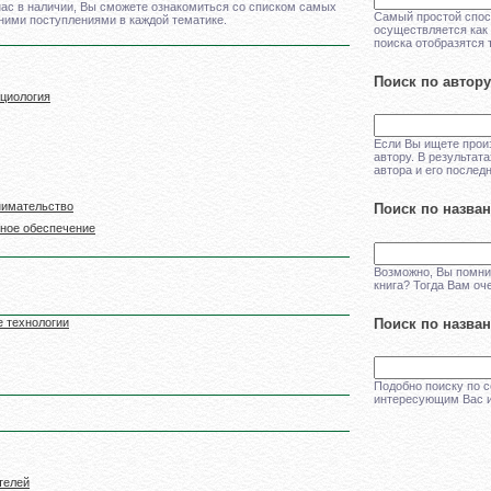
нас в наличии, Вы сможете ознакомиться со списком самых
Самый простой спосо
ними поступлениями в каждой тематике.
осуществляется как п
поиска отобразятся 
Поиск по автору
оциология
Если Вы ищете произ
автору. В результат
автора и его послед
нимательство
Поиск по назва
ьное обеспечение
Возможно, Вы помни
книга? Тогда Вам оч
Поиск по назва
 технологии
Подобно поиску по 
интересующим Вас и
телей